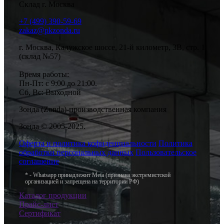
Склад г. Москва
+7 (499) 390-59-69
zakaz@pkzonda.ru
г. Москва, Калужское шоссе, 21-й километр, 3В, стр. 1
(склад №57)
Время работы:
Пн-Пт: с 9:00 до 21:00.
Сб, Вс: Выходной
Зонда (Zonda)-производственная компания
Зонда © 2005-2025.
Оферта и политика кофиденциальности
Политика
обработки персональных данных
Пользовательское
соглашение
* - Whatsapp принадлежит Meta (признана экстремистской
организацией и запрещена на территории РФ)
Каталог продукции
Прайс-лист
Сертификат