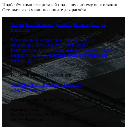
Подберём комплект деталей под вашу систему вентиляции.
Оставьте заявку или позвоните для расчёта.
О компании
Услуги
Блог
Оплата и доставка
Новости
Галерея
Контакты
Каталог
Вентиляционные решетки
Автоматика для
вентиляции
Детали систем вентиляции
Вентиляторы для охлаждения ферм
Промышленные
вентиляторы
Воздуховоды и комплектующие для
вентиляции
Свяжитесь с нами
Головной офис г. Новосибирск
+7 (800) 550-21-06
+7 (383) 248-34-55
zakaz@pkzonda.ru
630015, г. Новосибирск, ул. Королева, д.40, к 134
Время работы:
Пн-Пт: с 9:00 до 18:00.
Сб, Вс: Выходной