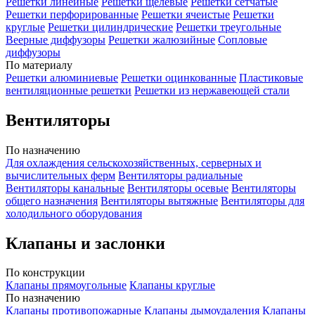
Решетки линейные
Решетки щелевые
Решетки сетчатые
Решетки перфорированные
Решетки ячеистые
Решетки
круглые
Решетки цилиндрические
Решетки треугольные
Веерные диффузоры
Решетки жалюзийные
Сопловые
диффузоры
По материалу
Решетки алюминиевые
Решетки оцинкованные
Пластиковые
вентиляционные решетки
Решетки из нержавеющей стали
Вентиляторы
По назначению
Для охлаждения сельскохозяйственных, серверных и
вычислительных ферм
Вентиляторы радиальные
Вентиляторы канальные
Вентиляторы осевые
Вентиляторы
общего назначения
Вентиляторы вытяжные
Вентиляторы для
холодильного оборудования
Клапаны и заслонки
По конструкции
Клапаны прямоугольные
Клапаны круглые
По назначению
Клапаны противопожарные
Клапаны дымоудаления
Клапаны