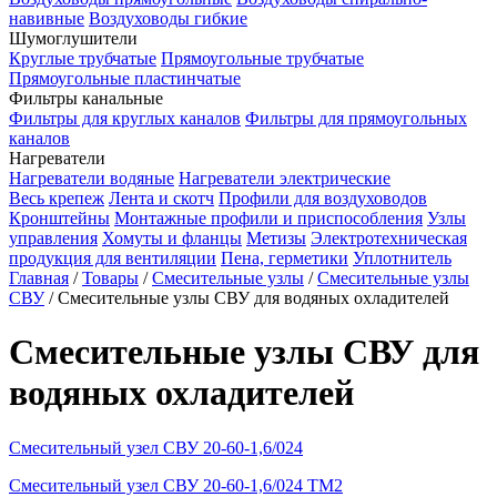
навивные
Воздуховоды гибкие
Шумоглушители
Круглые трубчатые
Прямоугольные трубчатые
Прямоугольные пластинчатые
Фильтры канальные
Фильтры для круглых каналов
Фильтры для прямоугольных
каналов
Нагреватели
Нагреватели водяные
Нагреватели электрические
Весь крепеж
Лента и скотч
Профили для воздуховодов
Кронштейны
Монтажные профили и приспособления
Узлы
управления
Хомуты и фланцы
Метизы
Электротехническая
продукция для вентиляции
Пена, герметики
Уплотнитель
Главная
/
Товары
/
Смесительные узлы
/
Смесительные узлы
СВУ
/
Смесительные узлы СВУ для водяных охладителей
Смесительные узлы СВУ для
водяных охладителей
Смесительный узел СВУ 20-60-1,6/024
Смесительный узел СВУ 20-60-1,6/024 TМ2