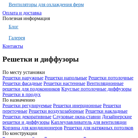
Вентиляторы для охлаждения ферм
Оплата и доставка
Полезная информация
Блог
Галерея
Контакты
Решетки и диффузоры
По месту установки
Решетки наружные
Решетки напольные
Решетки потолочные
Решетки фасадные
Решетки настенные
Вентиляционные
решетки для подоконников
Круглые потолочные диффузоры
Решетки в продух
По назначению
Решетки регулируемые
Решетки инерционные
Решетки
переточные
Решетки воздухозаборные
Решетки накладные
Решетки декоративные
Слуховые окна-ставни
Дизайнерские
решетки и диффузоры
Каплеулавливатель для вентиляции
Корзина для кондиционеров
Решетки для натяжных потолков
По конструкции