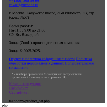
+7 (499) 390-59-69
zakaz@pkzonda.ru
г. Москва, Калужское шоссе, 21-й километр, 3В, стр. 1
(склад №57)
Время работы:
Пн-Пт: с 9:00 до 21:00.
Сб, Вс: Выходной
Зонда (Zonda)-производственная компания
Зонда © 2005-2025.
Оферта и политика кофиденциальности
Политика
обработки персональных данных
Пользовательское
соглашение
* - Whatsapp принадлежит Meta (признана экстремистской
организацией и запрещена на территории РФ)
Каталог продукции
Прайс-лист
Сертификат
taxonomy-product_cat.php
php