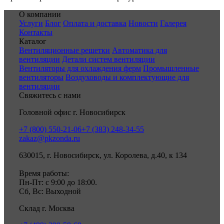
О компании
Услуги
Блог
Оплата и доставка
Новости
Галерея
Контакты
Каталог
Вентиляционные решетки
Автоматика для
вентиляции
Детали систем вентиляции
Вентиляторы для охлаждения ферм
Промышленные
вентиляторы
Воздуховоды и комплектующие для
вентиляции
Свяжитесь с нами
Головной офис г. Новосибирск
+7 (800) 550-21-06
+7 (383) 248-34-55
zakaz@pkzonda.ru
630015, г. Новосибирск, ул. Королева, д.40, к 134
Время работы:
Пн-Пт: с 9:00 до 18:00.
Сб, Вс: Выходной
Склад г. Москва