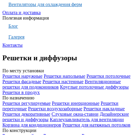
Вентиляторы для охлаждения ферм
Оплата и доставка
Полезная информация
Блог
Галерея
Контакты
Решетки и диффузоры
По месту установки
Решетки наружные
Решетки напольные
Решетки потолочные
Решетки фасадные
Решетки настенные
Вентиляционные
решетки для подоконников
Круглые потолочные диффузоры
Решетки в продух
По назначению
Решетки регулируемые
Решетки инерционные
Решетки
переточные
Решетки воздухозаборные
Решетки накладные
Решетки декоративные
Слуховые окна-ставни
Дизайнерские
решетки и диффузоры
Каплеулавливатель для вентиляции
Корзина для кондиционеров
Решетки для натяжных потолков
По конструкции