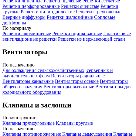
Решетки линейные
Решетки щелевые
Решетки сетчатые
Решетки перфорированные
Решетки ячеистые
Решетки
круглые
Решетки цилиндрические
Решетки треугольные
Веерные диффузоры
Решетки жалюзийные
Сопловые
диффузоры
По материалу
Решетки алюминиевые
Решетки оцинкованные
Пластиковые
вентиляционные решетки
Решетки из нержавеющей стали
Вентиляторы
По назначению
Для охлаждения сельскохозяйственных, серверных и
вычислительных ферм
Вентиляторы радиальные
Вентиляторы канальные
Вентиляторы осевые
Вентиляторы
общего назначения
Вентиляторы вытяжные
Вентиляторы для
холодильного оборудования
Клапаны и заслонки
По конструкции
Клапаны прямоугольные
Клапаны круглые
По назначению
Клапаны противопожарные
Клапаны дымоудаления
Клапаны