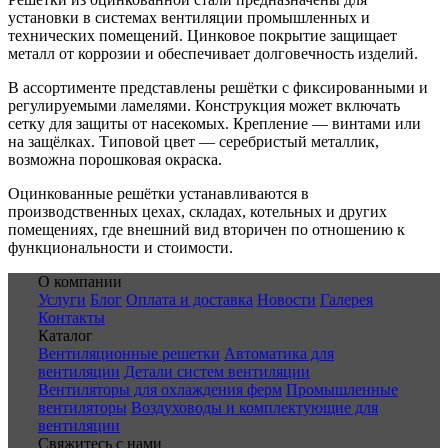
установки в системах вентиляции промышленных и
технических помещений. Цинковое покрытие защищает
металл от коррозии и обеспечивает долговечность изделий.
В ассортименте представлены решётки с фиксированными и
регулируемыми ламелями. Конструкция может включать
сетку для защиты от насекомых. Крепление — винтами или
на защёлках. Типовой цвет — серебристый металлик,
возможна порошковая окраска.
Оцинкованные решётки устанавливаются в
производственных цехах, складах, котельных и других
помещениях, где внешний вид вторичен по отношению к
функциональности и стоимости.
О компании
Услуги
Блог
Оплата и доставка
Новости
Галерея
Контакты
Каталог
Вентиляционные решетки
Автоматика для
вентиляции
Детали систем вентиляции
Вентиляторы для охлаждения ферм
Промышленные
вентиляторы
Воздуховоды и комплектующие для
вентиляции
Свяжитесь с нами