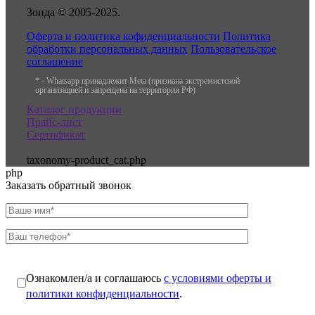
Зонда © 2005-2025.
Оферта и политика кофиденциальности
Политика
обработки персональных данных
Пользовательское
соглашение
* - Whatsapp принадлежит Meta (признана экстремистской
организацией и запрещена на территории РФ)
Каталог продукции
Прайс-лист
Сертификат
taxonomy-product_cat.php
php
Заказать обратный звонок
Ознакомлен/а и соглашаюсь
с условиями оферты и
политики конфиденциальности
.