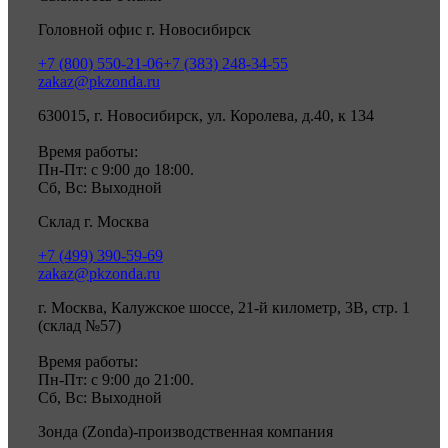
Головной офис г. Новосибирск
+7 (800) 550-21-06
+7 (383) 248-34-55
zakaz@pkzonda.ru
630015, г. Новосибирск, ул. Королева, д.40, к 134
Время работы:
Пн-Пт: с 9:00 до 18:00.
Сб, Вс: Выходной
Склад г. Москва
+7 (499) 390-59-69
zakaz@pkzonda.ru
г. Москва, Калужское шоссе, 21-й километр, 3В, стр. 1
(склад №57)
Время работы:
Пн-Пт: с 9:00 до 21:00.
Сб, Вс: Выходной
Зонда (Zonda)-производственная компания