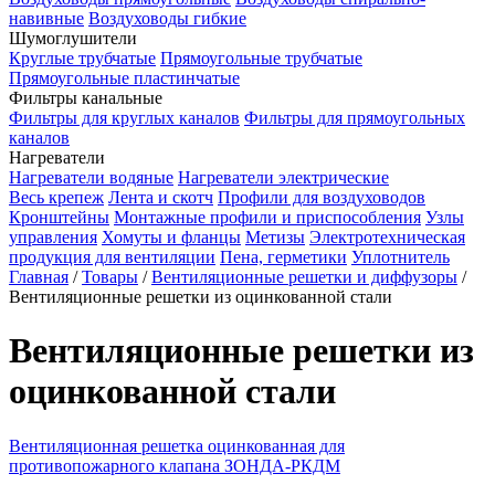
навивные
Воздуховоды гибкие
Шумоглушители
Круглые трубчатые
Прямоугольные трубчатые
Прямоугольные пластинчатые
Фильтры канальные
Фильтры для круглых каналов
Фильтры для прямоугольных
каналов
Нагреватели
Нагреватели водяные
Нагреватели электрические
Весь крепеж
Лента и скотч
Профили для воздуховодов
Кронштейны
Монтажные профили и приспособления
Узлы
управления
Хомуты и фланцы
Метизы
Электротехническая
продукция для вентиляции
Пена, герметики
Уплотнитель
Главная
/
Товары
/
Вентиляционные решетки и диффузоры
/
Вентиляционные решетки из оцинкованной стали
Вентиляционные решетки из
оцинкованной стали
Вентиляционная решетка оцинкованная для
противопожарного клапана ЗОНДА-РКДМ