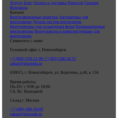
Услуги
Блог
Оплата и доставка
Новости
Галерея
Контакты
Каталог
Вентиляционные решетки
Автоматика для
вентиляции
Детали систем вентиляции
Вентиляторы для охлаждения ферм
Промышленные
вентиляторы
Воздуховоды и комплектующие для
вентиляции
Свяжитесь с нами
Головной офис г. Новосибирск
+7 (800) 550-21-06
+7 (383) 248-34-55
zakaz@pkzonda.ru
630015, г. Новосибирск, ул. Королева, д.40, к 134
Время работы:
Пн-Пт: с 9:00 до 18:00.
Сб, Вс: Выходной
Склад г. Москва
+7 (499) 390-59-69
zakaz@pkzonda.ru