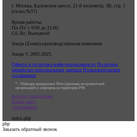
г. Москва, Калужское шоссе, 21-й километр, 3В, стр. 1
(склад №57)
Время работы:
Пн-Пт: с 9:00 до 21:00.
Сб, Вс: Выходной
Зонда (Zonda)-производственная компания
Зонда © 2005-2025.
Оферта и политика кофиденциальности
Политика
обработки персональных данных
Пользовательское
соглашение
* - Whatsapp принадлежит Meta (признана экстремистской
организацией и запрещена на территории РФ)
Каталог продукции
Прайс-лист
Сертификат
index.php
php
Заказать обратный звонок