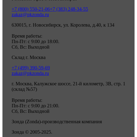
+7 (800) 550-21-06
+7 (383) 248-34-55
zakaz@pkzonda.ru
630015, г. Новосибирск, ул. Королева, д.40, к 134
Время работы:
Пн-Пт: с 9:00 до 18:00.
Сб, Вс: Выходной
Склад г. Москва
+7 (499) 390-59-69
zakaz@pkzonda.ru
г. Москва, Калужское шоссе, 21-й километр, 3В, стр. 1
(склад №57)
Время работы:
Пн-Пт: с 9:00 до 21:00.
Сб, Вс: Выходной
Зонда (Zonda)-производственная компания
Зонда © 2005-2025.