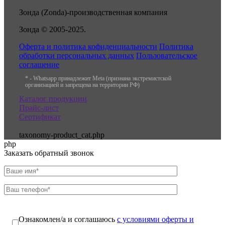
Зонда (Zonda)-производственная компания
Зонда © 2005-2025.
Оферта и политика кофиденциальности
Политика
обработки персональных данных
Пользовательское
соглашение
* - Whatsapp принадлежит Meta (признана экстремистской
организацией и запрещена на территории РФ)
Каталог продукции
Прайс-лист
Сертификат
taxonomy-product_cat.php
php
Заказать обратный звонок
Ознакомлен/а и соглашаюсь
с условиями оферты и