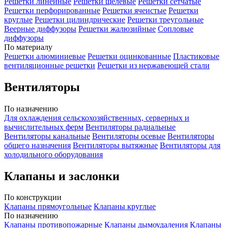
Решетки линейные
Решетки щелевые
Решетки сетчатые
Решетки перфорированные
Решетки ячеистые
Решетки
круглые
Решетки цилиндрические
Решетки треугольные
Веерные диффузоры
Решетки жалюзийные
Сопловые
диффузоры
По материалу
Решетки алюминиевые
Решетки оцинкованные
Пластиковые
вентиляционные решетки
Решетки из нержавеющей стали
Вентиляторы
По назначению
Для охлаждения сельскохозяйственных, серверных и
вычислительных ферм
Вентиляторы радиальные
Вентиляторы канальные
Вентиляторы осевые
Вентиляторы
общего назначения
Вентиляторы вытяжные
Вентиляторы для
холодильного оборудования
Клапаны и заслонки
По конструкции
Клапаны прямоугольные
Клапаны круглые
По назначению
Клапаны противопожарные
Клапаны дымоудаления
Клапаны