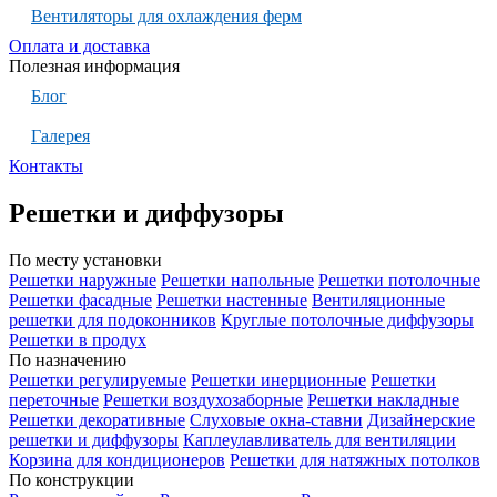
Вентиляторы для охлаждения ферм
Оплата и доставка
Полезная информация
Блог
Галерея
Контакты
Решетки и диффузоры
По месту установки
Решетки наружные
Решетки напольные
Решетки потолочные
Решетки фасадные
Решетки настенные
Вентиляционные
решетки для подоконников
Круглые потолочные диффузоры
Решетки в продух
По назначению
Решетки регулируемые
Решетки инерционные
Решетки
переточные
Решетки воздухозаборные
Решетки накладные
Решетки декоративные
Слуховые окна-ставни
Дизайнерские
решетки и диффузоры
Каплеулавливатель для вентиляции
Корзина для кондиционеров
Решетки для натяжных потолков
По конструкции