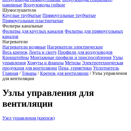
навивные
Воздуховоды гибкие
Шумоглушители
Круглые трубчатые
Прямоугольные трубчатые
Прямоугольные пластинчатые
Фильтры канальные
Фильтры для круглых каналов
Фильтры для прямоугольных
каналов
Нагреватели
Нагреватели водяные
Нагреватели электрические
Весь крепеж
Лента и скотч
Профили для воздуховодов
Кронштейны
Монтажные профили и приспособления
Узлы
управления
Хомуты и фланцы
Метизы
Электротехническая
продукция для вентиляции
Пена, герметики
Уплотнитель
Главная
/
Товары
/
Крепеж для вентиляции
/
Узлы управления
для вентиляции
Узлы управления для
вентиляции
Узел управления (крепеж)