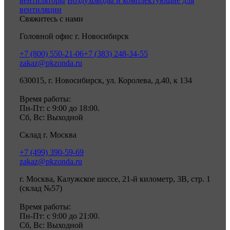
вентиляторы
Воздуховоды и комплектующие для
вентиляции
Свяжитесь с нами
Головной офис г. Новосибирск
+7 (800) 550-21-06
+7 (383) 248-34-55
zakaz@pkzonda.ru
630015, г. Новосибирск, ул. Королева, д.40, к 134
Время работы:
Пн-Пт: с 9:00 до 18:00.
Сб, Вс: Выходной
Склад г. Москва
+7 (499) 390-59-69
zakaz@pkzonda.ru
г. Москва, Калужское шоссе, 21-й километр, 3В, стр. 1
(склад №57)
Время работы:
Пн-Пт: с 9:00 до 21:00.
Сб, Вс: Выходной