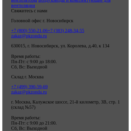
вентиляторы
Воздуховоды и комплектующие для
вентиляции
Свяжитесь с нами
Головной офис г. Новосибирск
+7 (800) 550-21-06
+7 (383) 248-34-55
zakaz@pkzonda.ru
630015, г. Новосибирск, ул. Королева, д.40, к 134
Время работы:
Пн-Пт: с 9:00 до 18:00.
Сб, Вс: Выходной
Склад г. Москва
+7 (499) 390-59-69
zakaz@pkzonda.ru
г. Москва, Калужское шоссе, 21-й километр, 3В, стр. 1
(склад №57)
Время работы:
Пн-Пт: с 9:00 до 21:00.
Сб, Вс: Выходной