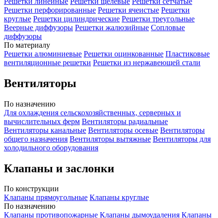
Решетки линейные
Решетки щелевые
Решетки сетчатые
Решетки перфорированные
Решетки ячеистые
Решетки
круглые
Решетки цилиндрические
Решетки треугольные
Веерные диффузоры
Решетки жалюзийные
Сопловые
диффузоры
По материалу
Решетки алюминиевые
Решетки оцинкованные
Пластиковые
вентиляционные решетки
Решетки из нержавеющей стали
Вентиляторы
По назначению
Для охлаждения сельскохозяйственных, серверных и
вычислительных ферм
Вентиляторы радиальные
Вентиляторы канальные
Вентиляторы осевые
Вентиляторы
общего назначения
Вентиляторы вытяжные
Вентиляторы для
холодильного оборудования
Клапаны и заслонки
По конструкции
Клапаны прямоугольные
Клапаны круглые
По назначению
Клапаны противопожарные
Клапаны дымоудаления
Клапаны