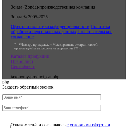
Зонда (Zonda)-производственная компания
Зонда © 2005-2025.
Оферта и политика кофиденциальности
Политика
обработки персональных данных
Пользовательское
соглашение
* - Whatsapp принадлежит Meta (признана экстремистской
организацией и запрещена на территории РФ)
Каталог продукции
Прайс-лист
Сертификат
taxonomy-product_cat.php
php
Заказать обратный звонок
Ознакомлен/а и соглашаюсь
с условиями оферты и