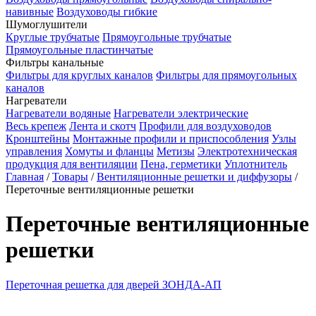
навивные
Воздуховоды гибкие
Шумоглушители
Круглые трубчатые
Прямоугольные трубчатые
Прямоугольные пластинчатые
Фильтры канальные
Фильтры для круглых каналов
Фильтры для прямоугольных
каналов
Нагреватели
Нагреватели водяные
Нагреватели электрические
Весь крепеж
Лента и скотч
Профили для воздуховодов
Кронштейны
Монтажные профили и приспособления
Узлы
управления
Хомуты и фланцы
Метизы
Электротехническая
продукция для вентиляции
Пена, герметики
Уплотнитель
Главная
/
Товары
/
Вентиляционные решетки и диффузоры
/
Переточные вентиляционные решетки
Переточные вентиляционные
решетки
Переточная решетка для дверей ЗОНДА-АП