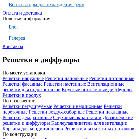
Вентиляторы для охлаждения ферм
Оплата и доставка
Полезная информация
Блог
Галерея
Контакты
Решетки и диффузоры
По месту установки
Решетки наружные
Решетки напольные
Решетки потолочные
Решетки фасадные
Решетки настенные
Вентиляционные
решетки для подоконников
Круглые потолочные диффузоры
Решетки в продух
По назначению
Решетки регулируемые
Решетки инерционные
Решетки
переточные
Решетки воздухозаборные
Решетки накладные
Решетки декоративные
Слуховые окна-ставни
Дизайнерские
решетки и диффузоры
Каплеулавливатель для вентиляции
Корзина для кондиционеров
Решетки для натяжных потолков
По конструкции