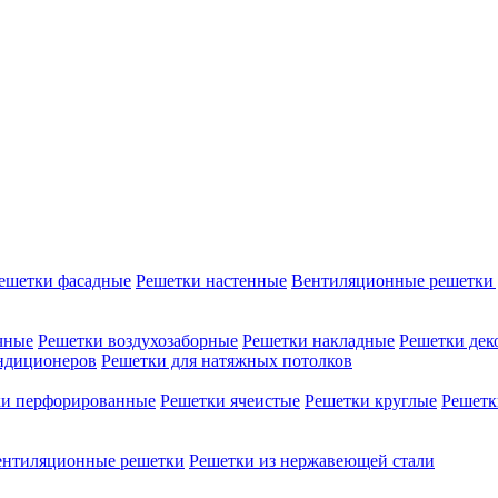
ешетки фасадные
Решетки настенные
Вентиляционные решетки 
чные
Решетки воздухозаборные
Решетки накладные
Решетки дек
ондиционеров
Решетки для натяжных потолков
ки перфорированные
Решетки ячеистые
Решетки круглые
Решетк
ентиляционные решетки
Решетки из нержавеющей стали