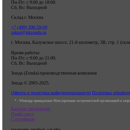
Пн-Пт: с 9:00 до 18:00.
Сб, Вс: Выходной
Склад г. Москва
+7 (499) 390-59-69
zakaz@pkzonda.ru
г. Москва, Калужское шоссе, 21-й километр, 3В, стр. 1 (скл
Время работы:
Пн-Пт: с 9:00 до 21:00.
Сб, Вс: Выходной
Зонда (Zonda)-производственная компания
Зонда © 2005-2025.
Оферта и политика кофиденциальности
Политика обработ
* - Whatsapp принадлежит Meta (признана экстремистской организацией и зап
Каталог продукции
Прайс-лист
Сертификат
taxonomy-product_cat.php