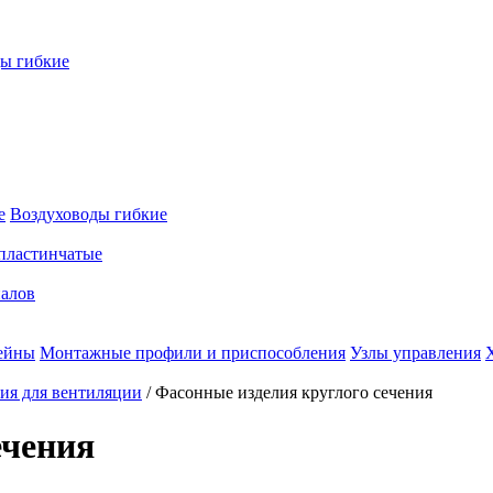
ы гибкие
е
Воздуховоды гибкие
пластинчатые
налов
ейны
Монтажные профили и приспособления
Узлы управления
ия для вентиляции
/
Фасонные изделия круглого сечения
ечения