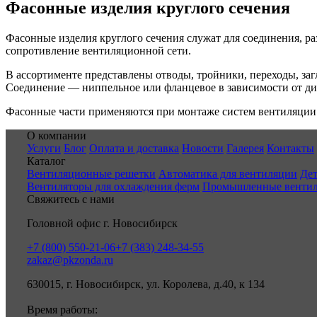
Фасонные изделия круглого сечения
Фасонные изделия круглого сечения служат для соединения, р
сопротивление вентиляционной сети.
В ассортименте представлены отводы, тройники, переходы, за
Соединение — ниппельное или фланцевое в зависимости от ди
Фасонные части применяются при монтаже систем вентиляции 
О компании
Услуги
Блог
Оплата и доставка
Новости
Галерея
Контакты
Каталог
Вентиляционные решетки
Автоматика для вентиляции
Дет
Вентиляторы для охлаждения ферм
Промышленные венти
Свяжитесь с нами
Головной офис г. Новосибирск
+7 (800) 550-21-06
+7 (383) 248-34-55
zakaz@pkzonda.ru
630015, г. Новосибирск, ул. Королева, д.40, к 134
Время работы: