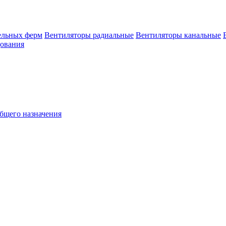
ельных ферм
Вентиляторы радиальные
Вентиляторы канальные
дования
бщего назначения