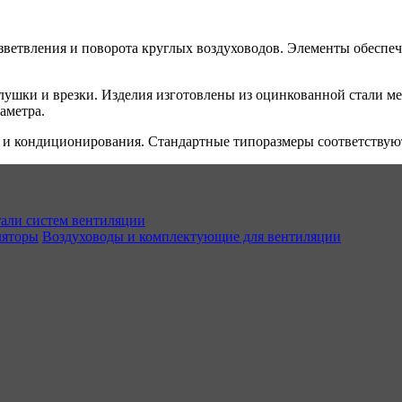
азветвления и поворота круглых воздуховодов. Элементы обесп
глушки и врезки. Изделия изготовлены из оцинкованной стали 
аметра.
и кондиционирования. Стандартные типоразмеры соответствуют 
али систем вентиляции
ляторы
Воздуховоды и комплектующие для вентиляции