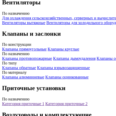
Вентиляторы
По назначению
Для охлаждения сельскохозяйственных, серверных и вычислит
Вентиляторы вытяжные
Вентиляторы для холодильного обору
Клапаны и заслонки
По конструкции
Клапаны прямоугольные
Клапаны круглые
По назначению
Клапаны противопожарные
Клапаны дымоудаления
Клапаны о
По типу
Клапаны обратные
Клапаны взрывозащищенные
По материалу
Клапаны алюминиевые
Клапаны оцинкованные
Приточные установки
По назначению
Категория приточные 1
Категория приточные 2
Воздуховоды и комплектующие