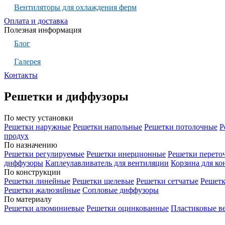
Вентиляторы для охлаждения ферм
Оплата и доставка
Полезная информация
Блог
Галерея
Контакты
Решетки и диффузоры
По месту установки
Решетки наружные
Решетки напольные
Решетки потолочные
Р
продух
По назначению
Решетки регулируемые
Решетки инерционные
Решетки перето
диффузоры
Каплеулавливатель для вентиляции
Корзина для к
По конструкции
Решетки линейные
Решетки щелевые
Решетки сетчатые
Решет
Решетки жалюзийные
Сопловые диффузоры
По материалу
Решетки алюминиевые
Решетки оцинкованные
Пластиковые в