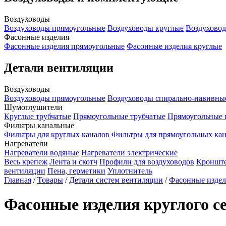
Воздуховоды
Воздуховоды прямоугольные
Воздуховоды круглые
Воздуховод
Фасонные изделия
Фасонные изделия прямоугольные
Фасонные изделия круглые
Детали вентиляции
Воздуховоды
Воздуховоды прямоугольные
Воздуховоды спирально-навивны
Шумоглушители
Круглые трубчатые
Прямоугольные трубчатые
Прямоугольные 
Фильтры канальные
Фильтры для круглых каналов
Фильтры для прямоугольных ка
Нагреватели
Нагреватели водяные
Нагреватели электрические
Весь крепеж
Лента и скотч
Профили для воздуховодов
Кроншт
вентиляции
Пена, герметики
Уплотнитель
Главная
/
Товары
/
Детали систем вентиляции
/
Фасонные издел
Фасонные изделия круглого с