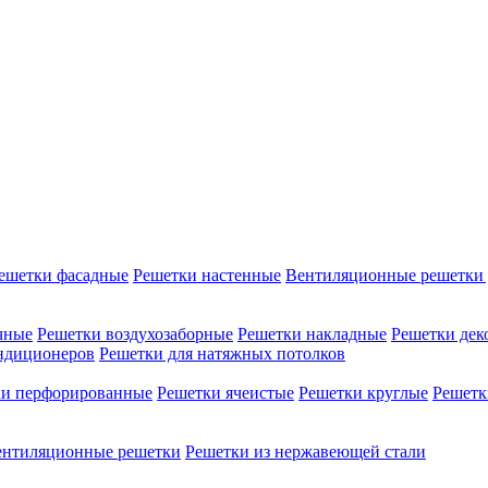
ешетки фасадные
Решетки настенные
Вентиляционные решетки 
чные
Решетки воздухозаборные
Решетки накладные
Решетки дек
ондиционеров
Решетки для натяжных потолков
ки перфорированные
Решетки ячеистые
Решетки круглые
Решетк
ентиляционные решетки
Решетки из нержавеющей стали