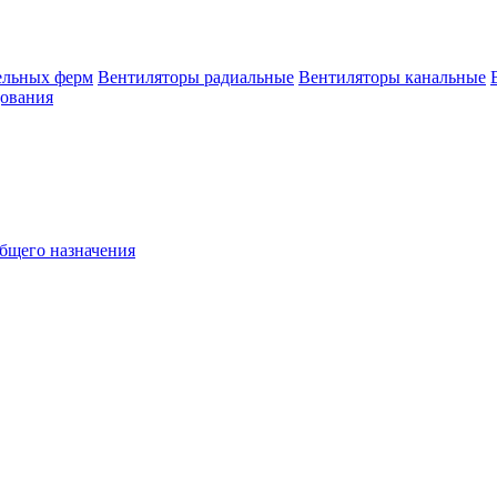
ельных ферм
Вентиляторы радиальные
Вентиляторы канальные
дования
бщего назначения