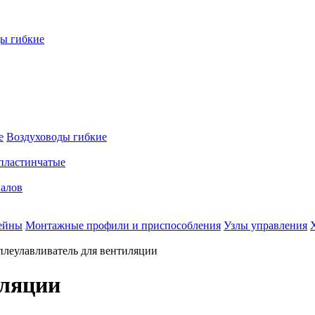
ы гибкие
е
Воздуховоды гибкие
пластинчатые
налов
ейны
Монтажные профили и приспособления
Узлы управления
плеулавливатель для вентиляции
иляции