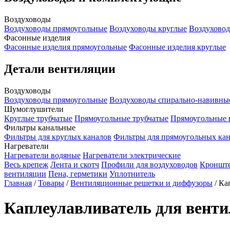
Воздуховоды
Воздуховоды прямоугольные
Воздуховоды круглые
Воздуховод
Фасонные изделия
Фасонные изделия прямоугольные
Фасонные изделия круглые
Детали вентиляции
Воздуховоды
Воздуховоды прямоугольные
Воздуховоды спирально-навивны
Шумоглушители
Круглые трубчатые
Прямоугольные трубчатые
Прямоугольные 
Фильтры канальные
Фильтры для круглых каналов
Фильтры для прямоугольных ка
Нагреватели
Нагреватели водяные
Нагреватели электрические
Весь крепеж
Лента и скотч
Профили для воздуховодов
Кроншт
вентиляции
Пена, герметики
Уплотнитель
Главная
/
Товары
/
Вентиляционные решетки и диффузоры
/
Ка
Каплеулавливатель для вент