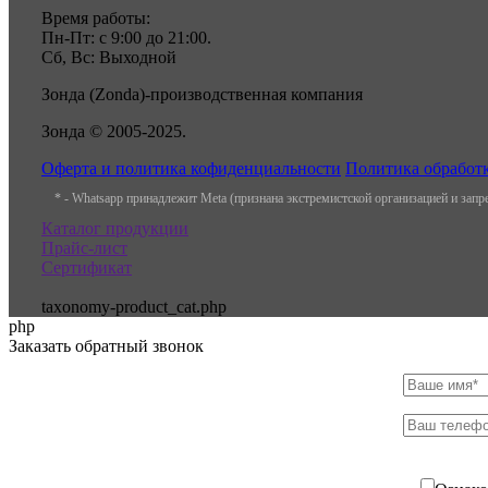
Время работы:
Пн-Пт: с 9:00 до 21:00.
Сб, Вс: Выходной
Зонда (Zonda)-производственная компания
Зонда © 2005-2025.
Оферта и политика кофиденциальности
Политика обработ
* - Whatsapp принадлежит Meta (признана экстремистской организацией и зап
Каталог продукции
Прайс-лист
Сертификат
taxonomy-product_cat.php
php
Заказать обратный звонок