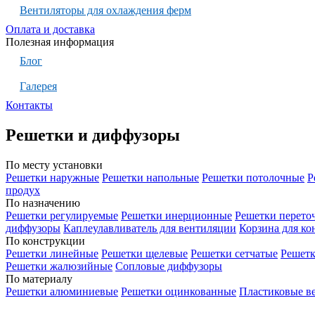
Вентиляторы для охлаждения ферм
Оплата и доставка
Полезная информация
Блог
Галерея
Контакты
Решетки и диффузоры
По месту установки
Решетки наружные
Решетки напольные
Решетки потолочные
Р
продух
По назначению
Решетки регулируемые
Решетки инерционные
Решетки перето
диффузоры
Каплеулавливатель для вентиляции
Корзина для к
По конструкции
Решетки линейные
Решетки щелевые
Решетки сетчатые
Решет
Решетки жалюзийные
Сопловые диффузоры
По материалу
Решетки алюминиевые
Решетки оцинкованные
Пластиковые в