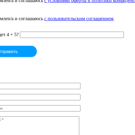
млен/а и соглашаюсь
с условиями оферты и политики конфиден
млен/а и соглашаюсь
с пользовательским соглашением
.
ет 4 + 5?