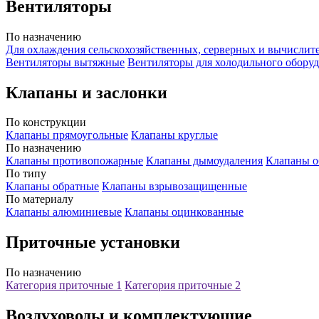
Вентиляторы
По назначению
Для охлаждения сельскохозяйственных, серверных и вычислит
Вентиляторы вытяжные
Вентиляторы для холодильного обору
Клапаны и заслонки
По конструкции
Клапаны прямоугольные
Клапаны круглые
По назначению
Клапаны противопожарные
Клапаны дымоудаления
Клапаны о
По типу
Клапаны обратные
Клапаны взрывозащищенные
По материалу
Клапаны алюминиевые
Клапаны оцинкованные
Приточные установки
По назначению
Категория приточные 1
Категория приточные 2
Воздуховоды и комплектующие