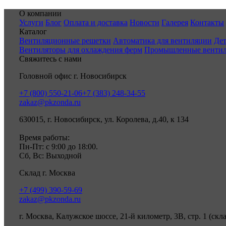
О компании
Услуги
Блог
Оплата и доставка
Новости
Галерея
Контакты
Каталог
Вентиляционные решетки
Автоматика для вентиляции
Дет
Вентиляторы для охлаждения ферм
Промышленные венти
Свяжитесь с нами
Головной офис г. Новосибирск
+7 (800) 550-21-06
+7 (383) 248-34-55
zakaz@pkzonda.ru
630015, г. Новосибирск, ул. Королева, д.40, к 134
Время работы:
Пн-Пт: с 9:00 до 18:00.
Сб, Вс: Выходной
Склад г. Москва
+7 (499) 390-59-69
zakaz@pkzonda.ru
г. Москва, Калужское шоссе, 21-й километр, 3В, стр. 1 (скл