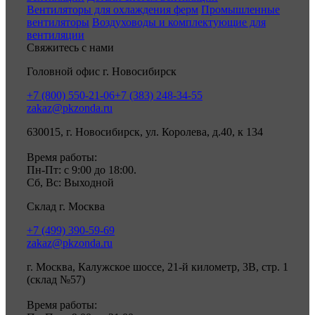
Вентиляторы для охлаждения ферм
Промышленные
вентиляторы
Воздуховоды и комплектующие для
вентиляции
Свяжитесь с нами
Головной офис г. Новосибирск
+7 (800) 550-21-06
+7 (383) 248-34-55
zakaz@pkzonda.ru
630015, г. Новосибирск, ул. Королева, д.40, к 134
Время работы:
Пн-Пт: с 9:00 до 18:00.
Сб, Вс: Выходной
Склад г. Москва
+7 (499) 390-59-69
zakaz@pkzonda.ru
г. Москва, Калужское шоссе, 21-й километр, 3В, стр. 1
(склад №57)
Время работы: