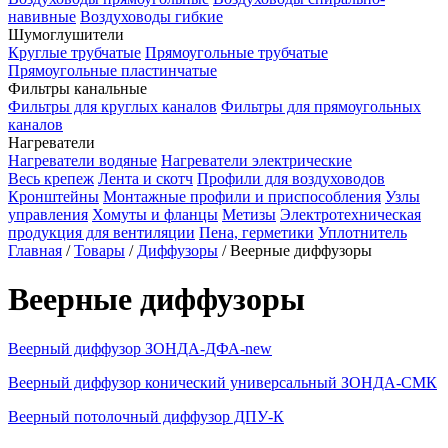
навивные
Воздуховоды гибкие
Шумоглушители
Круглые трубчатые
Прямоугольные трубчатые
Прямоугольные пластинчатые
Фильтры канальные
Фильтры для круглых каналов
Фильтры для прямоугольных
каналов
Нагреватели
Нагреватели водяные
Нагреватели электрические
Весь крепеж
Лента и скотч
Профили для воздуховодов
Кронштейны
Монтажные профили и приспособления
Узлы
управления
Хомуты и фланцы
Метизы
Электротехническая
продукция для вентиляции
Пена, герметики
Уплотнитель
Главная
/
Товары
/
Диффузоры
/
Веерные диффузоры
Веерные диффузоры
Веерный диффузор ЗОНДА-ДФА-new
Веерный диффузор конический универсальный ЗОНДА-СМК
Веерный потолочный диффузор ДПУ-К