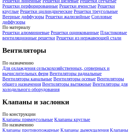
Решетки линейные
Решетки щелевые
Решетки сетчатые
Решетки перфорированные
Решетки ячеистые
Решетки
круглые
Решетки цилиндрические
Решетки треугольные
Веерные диффузоры
Решетки жалюзийные
Сопловые
диффузоры
По материалу
Решетки алюминиевые
Решетки оцинкованные
Пластиковые
вентиляционные решетки
Решетки из нержавеющей стали
Вентиляторы
По назначению
Для охлаждения сельскохозяйственных, серверных и
вычислительных ферм
Вентиляторы радиальные
Вентиляторы канальные
Вентиляторы осевые
Вентиляторы
общего назначения
Вентиляторы вытяжные
Вентиляторы для
холодильного оборудования
Клапаны и заслонки
По конструкции
Клапаны прямоугольные
Клапаны круглые
По назначению
Клапаны противопожарные
Клапаны дымоудаления
Клапаны