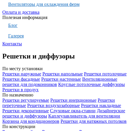
Вентиляторы для охлаждения ферм
Оплата и доставка
Полезная информация
Блог
Галерея
Контакты
Решетки и диффузоры
По месту установки
Решетки наружные
Решетки напольные
Решетки потолочные
Решетки фасадные
Решетки настенные
Вентиляционные
решетки для подоконников
Круглые потолочные диффузоры
Решетки в продух
По назначению
Решетки регулируемые
Решетки инерционные
Решетки
переточные
Решетки воздухозаборные
Решетки накладные
Решетки декоративные
Слуховые окна-ставни
Дизайнерские
решетки и диффузоры
Каплеулавливатель для вентиляции
Корзина для кондиционеров
Решетки для натяжных потолков
По конструкции