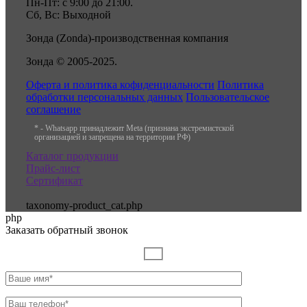
Пн-Пт: с 9:00 до 21:00.
Сб, Вс: Выходной
Зонда (Zonda)-производственная компания
Зонда © 2005-2025.
Оферта и политика кофиденциальности
Политика
обработки персональных данных
Пользовательское
соглашение
* - Whatsapp принадлежит Meta (признана экстремистской
организацией и запрещена на территории РФ)
Каталог продукции
Прайс-лист
Сертификат
taxonomy-product_cat.php
php
Заказать обратный звонок