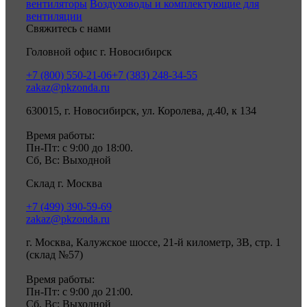
вентиляторы
Воздуховоды и комплектующие для
вентиляции
Свяжитесь с нами
Головной офис г. Новосибирск
+7 (800) 550-21-06
+7 (383) 248-34-55
zakaz@pkzonda.ru
630015, г. Новосибирск, ул. Королева, д.40, к 134
Время работы:
Пн-Пт: с 9:00 до 18:00.
Сб, Вс: Выходной
Склад г. Москва
+7 (499) 390-59-69
zakaz@pkzonda.ru
г. Москва, Калужское шоссе, 21-й километр, 3В, стр. 1
(склад №57)
Время работы:
Пн-Пт: с 9:00 до 21:00.
Сб, Вс: Выходной