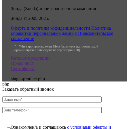
Зонда (Zonda)-производственная компания
Зонда © 2005-2025.
Оферта и политика кофиденциальности
Политика
обработки персональных данных
Пользовательское
соглашение
* - Whatsapp принадлежит Meta (признана экстремистской
организацией и запрещена на территории РФ)
Каталог продукции
Прайс-лист
Сертификат
single-product.php
php
Заказать обратный звонок
Ознакомлен/а и соглашаюсь
с условиями оферты и