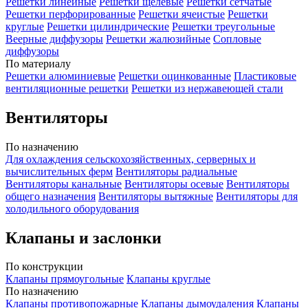
Решетки линейные
Решетки щелевые
Решетки сетчатые
Решетки перфорированные
Решетки ячеистые
Решетки
круглые
Решетки цилиндрические
Решетки треугольные
Веерные диффузоры
Решетки жалюзийные
Сопловые
диффузоры
По материалу
Решетки алюминиевые
Решетки оцинкованные
Пластиковые
вентиляционные решетки
Решетки из нержавеющей стали
Вентиляторы
По назначению
Для охлаждения сельскохозяйственных, серверных и
вычислительных ферм
Вентиляторы радиальные
Вентиляторы канальные
Вентиляторы осевые
Вентиляторы
общего назначения
Вентиляторы вытяжные
Вентиляторы для
холодильного оборудования
Клапаны и заслонки
По конструкции
Клапаны прямоугольные
Клапаны круглые
По назначению
Клапаны противопожарные
Клапаны дымоудаления
Клапаны