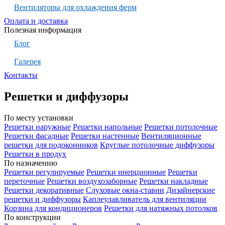
Вентиляторы для охлаждения ферм
Оплата и доставка
Полезная информация
Блог
Галерея
Контакты
Решетки и диффузоры
По месту установки
Решетки наружные
Решетки напольные
Решетки потолочные
Решетки фасадные
Решетки настенные
Вентиляционные
решетки для подоконников
Круглые потолочные диффузоры
Решетки в продух
По назначению
Решетки регулируемые
Решетки инерционные
Решетки
переточные
Решетки воздухозаборные
Решетки накладные
Решетки декоративные
Слуховые окна-ставни
Дизайнерские
решетки и диффузоры
Каплеулавливатель для вентиляции
Корзина для кондиционеров
Решетки для натяжных потолков
По конструкции