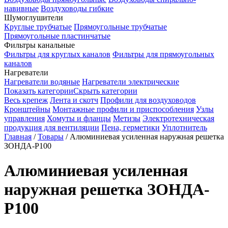
навивные
Воздуховоды гибкие
Шумоглушители
Круглые трубчатые
Прямоугольные трубчатые
Прямоугольные пластинчатые
Фильтры канальные
Фильтры для круглых каналов
Фильтры для прямоугольных
каналов
Нагреватели
Нагреватели водяные
Нагреватели электрические
Показать категории
Скрыть категории
Весь крепеж
Лента и скотч
Профили для воздуховодов
Кронштейны
Монтажные профили и приспособления
Узлы
управления
Хомуты и фланцы
Метизы
Электротехническая
продукция для вентиляции
Пена, герметики
Уплотнитель
Главная
/
Товары
/
Алюминиевая усиленная наружная решетка
ЗОНДА-Р100
Алюминиевая усиленная
наружная решетка ЗОНДА-
Р100