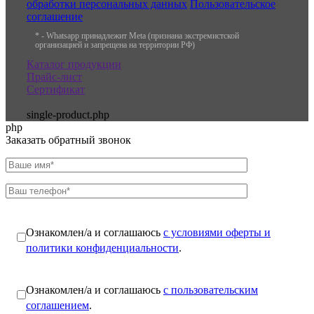
обработки персональных данных
Пользовательское
соглашение
* - Whatsapp принадлежит Meta (признана экстремистской
организацией и запрещена на территории РФ)
Каталог продукции
Прайс-лист
Сертификат
single-product.php
php
Заказать обратный звонок
Ознакомлен/а и соглашаюсь
с условиями оферты и
политики конфиденциальности
.
Ознакомлен/а и соглашаюсь
с пользовательским
соглашением
.