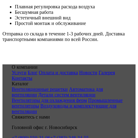
Плавная регулировка расхода воздуха
Бесшумная работа
Эстетичный внешний вид
Простой монтаж и обслуживание
Отправка со склада в течение 1-3 рабочих дней. Доставка
транспортными компаниями по всей России.
О компании
Услуги
Блог
Оплата и доставка
Новости
Галерея
Контакты
Каталог
Вентиляционные решетки
Автоматика для
вентиляции
Детали систем вентиляции
Вентиляторы для охлаждения ферм
Промышленные
вентиляторы
Воздуховоды и комплектующие для
вентиляции
Свяжитесь с нами
Головной офис г. Новосибирск
+7 (800) 550-21-06
+7 (383) 248-34-55