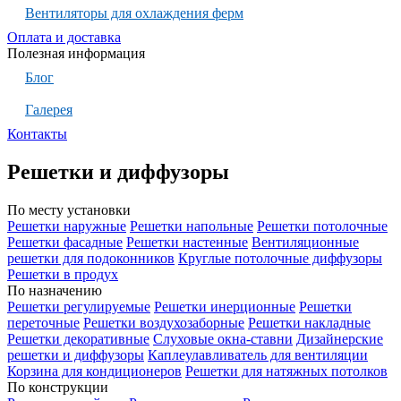
Вентиляторы для охлаждения ферм
Оплата и доставка
Полезная информация
Блог
Галерея
Контакты
Решетки и диффузоры
По месту установки
Решетки наружные
Решетки напольные
Решетки потолочные
Решетки фасадные
Решетки настенные
Вентиляционные
решетки для подоконников
Круглые потолочные диффузоры
Решетки в продух
По назначению
Решетки регулируемые
Решетки инерционные
Решетки
переточные
Решетки воздухозаборные
Решетки накладные
Решетки декоративные
Слуховые окна-ставни
Дизайнерские
решетки и диффузоры
Каплеулавливатель для вентиляции
Корзина для кондиционеров
Решетки для натяжных потолков
По конструкции