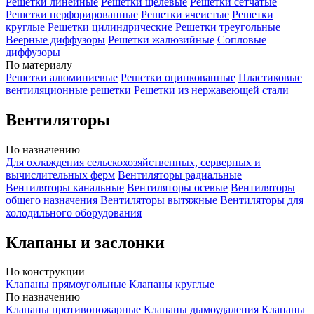
Решетки линейные
Решетки щелевые
Решетки сетчатые
Решетки перфорированные
Решетки ячеистые
Решетки
круглые
Решетки цилиндрические
Решетки треугольные
Веерные диффузоры
Решетки жалюзийные
Сопловые
диффузоры
По материалу
Решетки алюминиевые
Решетки оцинкованные
Пластиковые
вентиляционные решетки
Решетки из нержавеющей стали
Вентиляторы
По назначению
Для охлаждения сельскохозяйственных, серверных и
вычислительных ферм
Вентиляторы радиальные
Вентиляторы канальные
Вентиляторы осевые
Вентиляторы
общего назначения
Вентиляторы вытяжные
Вентиляторы для
холодильного оборудования
Клапаны и заслонки
По конструкции
Клапаны прямоугольные
Клапаны круглые
По назначению
Клапаны противопожарные
Клапаны дымоудаления
Клапаны