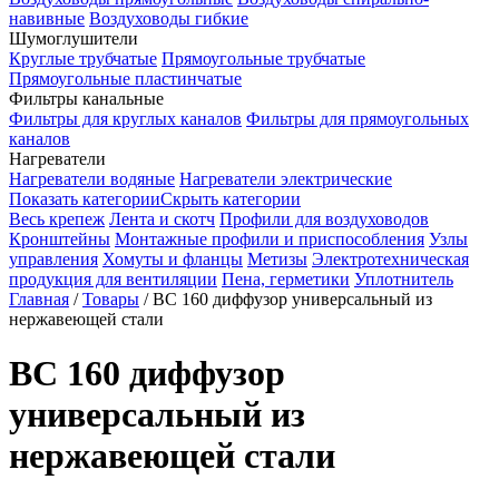
навивные
Воздуховоды гибкие
Шумоглушители
Круглые трубчатые
Прямоугольные трубчатые
Прямоугольные пластинчатые
Фильтры канальные
Фильтры для круглых каналов
Фильтры для прямоугольных
каналов
Нагреватели
Нагреватели водяные
Нагреватели электрические
Показать категории
Скрыть категории
Весь крепеж
Лента и скотч
Профили для воздуховодов
Кронштейны
Монтажные профили и приспособления
Узлы
управления
Хомуты и фланцы
Метизы
Электротехническая
продукция для вентиляции
Пена, герметики
Уплотнитель
Главная
/
Товары
/
BC 160 диффузор универсальный из
нержавеющей стали
BC 160 диффузор
универсальный из
нержавеющей стали