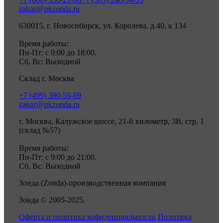
zakaz@pkzonda.ru
630015, г. Новосибирск, ул. Королева, д.40, к 134
Время работы:
Пн-Пт: с 9:00 до 18:00.
Сб, Вс: Выходной
Склад г. Москва
+7 (499) 390-59-69
zakaz@pkzonda.ru
г. Москва, Калужское шоссе, 21-й километр, 3В, стр. 1
(склад №57)
Время работы:
Пн-Пт: с 9:00 до 21:00.
Сб, Вс: Выходной
Зонда (Zonda)-производственная компания
Зонда © 2005-2025.
Оферта и политика кофиденциальности
Политика