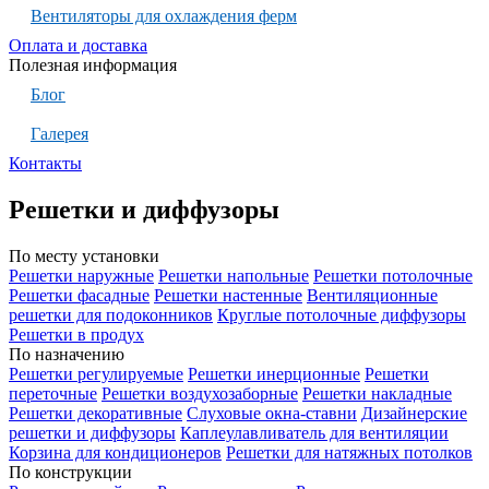
Вентиляторы для охлаждения ферм
Оплата и доставка
Полезная информация
Блог
Галерея
Контакты
Решетки и диффузоры
По месту установки
Решетки наружные
Решетки напольные
Решетки потолочные
Решетки фасадные
Решетки настенные
Вентиляционные
решетки для подоконников
Круглые потолочные диффузоры
Решетки в продух
По назначению
Решетки регулируемые
Решетки инерционные
Решетки
переточные
Решетки воздухозаборные
Решетки накладные
Решетки декоративные
Слуховые окна-ставни
Дизайнерские
решетки и диффузоры
Каплеулавливатель для вентиляции
Корзина для кондиционеров
Решетки для натяжных потолков
По конструкции