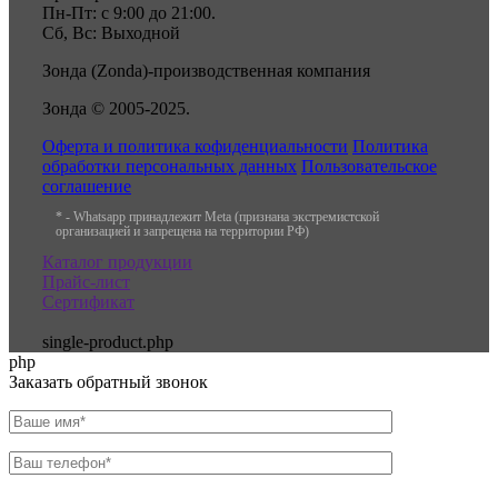
Пн-Пт: с 9:00 до 21:00.
Сб, Вс: Выходной
Зонда (Zonda)-производственная компания
Зонда © 2005-2025.
Оферта и политика кофиденциальности
Политика
обработки персональных данных
Пользовательское
соглашение
* - Whatsapp принадлежит Meta (признана экстремистской
организацией и запрещена на территории РФ)
Каталог продукции
Прайс-лист
Сертификат
single-product.php
php
Заказать обратный звонок