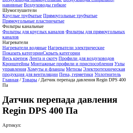
навивные
Воздуховоды гибкие
Шумоглушители
Круглые трубчатые
Прямоугольные трубчатые
Прямоугольные пластинчатые
Фильтры канальные
Фильтры для круглых каналов
Фильтры для прямоугольных
каналов
Нагреватели
Нагреватели водяные
Нагреватели электрические
Показать категории
Скрыть категории
Весь крепеж
Лента и скотч
Профили для воздуховодов
Кронштейны
Монтажные профили и приспособления
Узлы
управления
Хомуты и фланцы
Метизы
Электротехническая
продукция для вентиляции
Пена, герметики
Уплотнитель
Главная
/
Товары
/
Датчик перепада давления Regin DPS 400
Па
Датчик перепада давления
Regin DPS 400 Па
Артикул: