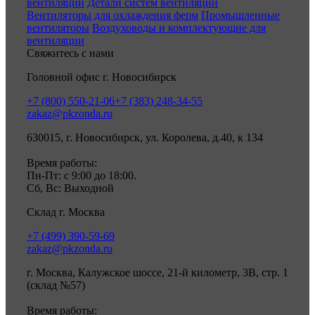
вентиляции
Детали систем вентиляции
Вентиляторы для охлаждения ферм
Промышленные
вентиляторы
Воздуховоды и комплектующие для
вентиляции
Свяжитесь с нами
Головной офис г. Новосибирск
+7 (800) 550-21-06
+7 (383) 248-34-55
zakaz@pkzonda.ru
630015, г. Новосибирск, ул. Королева, д.40, к 134
Время работы:
Пн-Пт: с 9:00 до 18:00.
Сб, Вс: Выходной
Склад г. Москва
+7 (499) 390-59-69
zakaz@pkzonda.ru
г. Москва, Калужское шоссе, 21-й километр, 3В, стр. 1
(склад №57)
Время работы: