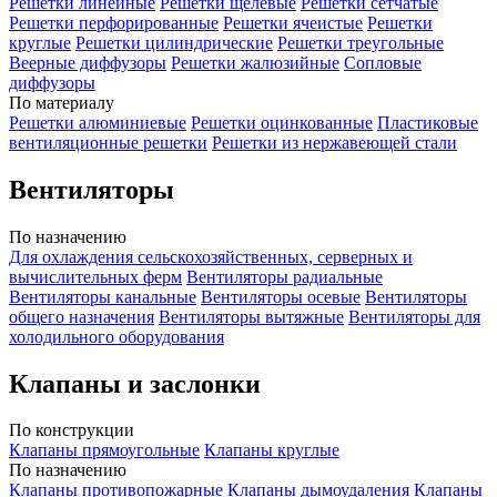
Решетки линейные
Решетки щелевые
Решетки сетчатые
Решетки перфорированные
Решетки ячеистые
Решетки
круглые
Решетки цилиндрические
Решетки треугольные
Веерные диффузоры
Решетки жалюзийные
Сопловые
диффузоры
По материалу
Решетки алюминиевые
Решетки оцинкованные
Пластиковые
вентиляционные решетки
Решетки из нержавеющей стали
Вентиляторы
По назначению
Для охлаждения сельскохозяйственных, серверных и
вычислительных ферм
Вентиляторы радиальные
Вентиляторы канальные
Вентиляторы осевые
Вентиляторы
общего назначения
Вентиляторы вытяжные
Вентиляторы для
холодильного оборудования
Клапаны и заслонки
По конструкции
Клапаны прямоугольные
Клапаны круглые
По назначению
Клапаны противопожарные
Клапаны дымоудаления
Клапаны