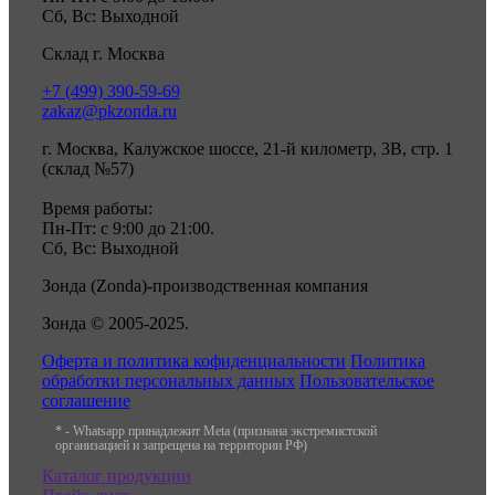
Сб, Вс: Выходной
Склад г. Москва
+7 (499) 390-59-69
zakaz@pkzonda.ru
г. Москва, Калужское шоссе, 21-й километр, 3В, стр. 1
(склад №57)
Время работы:
Пн-Пт: с 9:00 до 21:00.
Сб, Вс: Выходной
Зонда (Zonda)-производственная компания
Зонда © 2005-2025.
Оферта и политика кофиденциальности
Политика
обработки персональных данных
Пользовательское
соглашение
* - Whatsapp принадлежит Meta (признана экстремистской
организацией и запрещена на территории РФ)
Каталог продукции