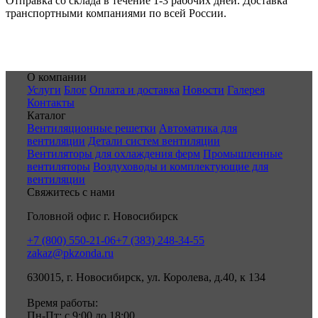
Отправка со склада в течение 1-3 рабочих дней. Доставка
транспортными компаниями по всей России.
О компании
Услуги
Блог
Оплата и доставка
Новости
Галерея
Контакты
Каталог
Вентиляционные решетки
Автоматика для
вентиляции
Детали систем вентиляции
Вентиляторы для охлаждения ферм
Промышленные
вентиляторы
Воздуховоды и комплектующие для
вентиляции
Свяжитесь с нами
Головной офис г. Новосибирск
+7 (800) 550-21-06
+7 (383) 248-34-55
zakaz@pkzonda.ru
630015, г. Новосибирск, ул. Королева, д.40, к 134
Время работы:
Пн-Пт: с 9:00 до 18:00.