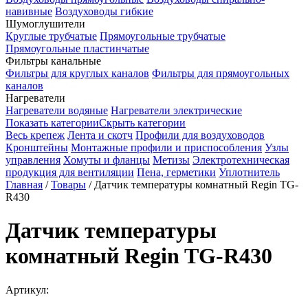
навивные
Воздуховоды гибкие
Шумоглушители
Круглые трубчатые
Прямоугольные трубчатые
Прямоугольные пластинчатые
Фильтры канальные
Фильтры для круглых каналов
Фильтры для прямоугольных
каналов
Нагреватели
Нагреватели водяные
Нагреватели электрические
Показать категории
Скрыть категории
Весь крепеж
Лента и скотч
Профили для воздуховодов
Кронштейны
Монтажные профили и приспособления
Узлы
управления
Хомуты и фланцы
Метизы
Электротехническая
продукция для вентиляции
Пена, герметики
Уплотнитель
Главная
/
Товары
/
Датчик температуры комнатный Regin TG-
R430
Датчик температуры
комнатный Regin TG-R430
Артикул: