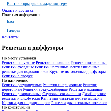
Вентиляторы для охлаждения ферм
Оплата и доставка
Полезная информация
Блог
Галерея
Контакты
Решетки и диффузоры
По месту установки
Решетки наружные
Решетки напольные
Решетки потолочные
Решетки фасадные
Решетки настенные
Вентиляционные
решетки для подоконников
Круглые потолочные диффузоры
Решетки в продух
По назначению
Решетки регулируемые
Решетки инерционные
Решетки
переточные
Решетки воздухозаборные
Решетки накладные
Решетки декоративные
Слуховые окна-ставни
Дизайнерские
решетки и диффузоры
Каплеулавливатель для вентиляции
Корзина для кондиционеров
Решетки для натяжных потолков
По конструкции