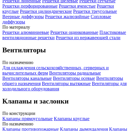
Решетки линейные
Решетки щелевые
Решетки сетчатые
Решетки перфорированные
Решетки ячеистые
Решетки
круглые
Решетки цилиндрические
Решетки треугольные
Веерные диффузоры
Решетки жалюзийные
Сопловые
диффузоры
По материалу
Решетки алюминиевые
Решетки оцинкованные
Пластиковые
вентиляционные решетки
Решетки из нержавеющей стали
Вентиляторы
По назначению
Для охлаждения сельскохозяйственных, серверных и
вычислительных ферм
Вентиляторы радиальные
Вентиляторы канальные
Вентиляторы осевые
Вентиляторы
общего назначения
Вентиляторы вытяжные
Вентиляторы для
холодильного оборудования
Клапаны и заслонки
По конструкции
Клапаны прямоугольные
Клапаны круглые
По назначению
Клапаны противопожарные
Клапаны дымоудаления
Клапаны