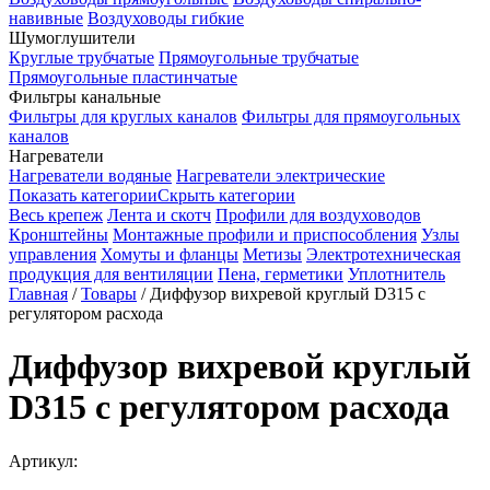
навивные
Воздуховоды гибкие
Шумоглушители
Круглые трубчатые
Прямоугольные трубчатые
Прямоугольные пластинчатые
Фильтры канальные
Фильтры для круглых каналов
Фильтры для прямоугольных
каналов
Нагреватели
Нагреватели водяные
Нагреватели электрические
Показать категории
Скрыть категории
Весь крепеж
Лента и скотч
Профили для воздуховодов
Кронштейны
Монтажные профили и приспособления
Узлы
управления
Хомуты и фланцы
Метизы
Электротехническая
продукция для вентиляции
Пена, герметики
Уплотнитель
Главная
/
Товары
/
Диффузор вихревой круглый D315 с
регулятором расхода
Диффузор вихревой круглый
D315 с регулятором расхода
Артикул: