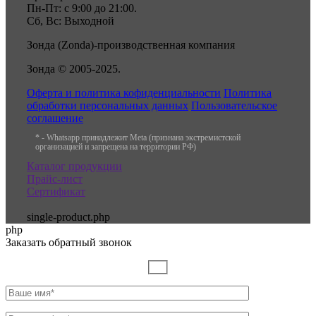
Пн-Пт: с 9:00 до 21:00.
Сб, Вс: Выходной
Зонда (Zonda)-производственная компания
Зонда © 2005-2025.
Оферта и политика кофиденциальности
Политика
обработки персональных данных
Пользовательское
соглашение
* - Whatsapp принадлежит Meta (признана экстремистской
организацией и запрещена на территории РФ)
Каталог продукции
Прайс-лист
Сертификат
single-product.php
php
Заказать обратный звонок