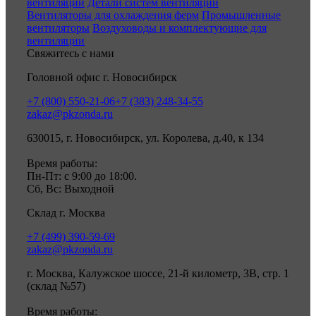
вентиляции
Детали систем вентиляции
Вентиляторы для охлаждения ферм
Промышленные
вентиляторы
Воздуховоды и комплектующие для
вентиляции
Свяжитесь с нами
Головной офис г. Новосибирск
+7 (800) 550-21-06
+7 (383) 248-34-55
zakaz@pkzonda.ru
630015, г. Новосибирск, ул. Королева, д.40, к 134
Время работы:
Пн-Пт: с 9:00 до 18:00.
Сб, Вс: Выходной
Склад г. Москва
+7 (499) 390-59-69
zakaz@pkzonda.ru
г. Москва, Калужское шоссе, 21-й километр, 3В, стр. 1
(склад №57)
Время работы: