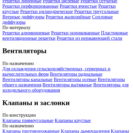
Решетки линейные
Решетки щелевые
Решетки сетчатые
Решетки перфорированные
Решетки ячеистые
Решетки
круглые
Решетки цилиндрические
Решетки треугольные
Веерные диффузоры
Решетки жалюзийные
Сопловые
диффузоры
По материалу
Решетки алюминиевые
Решетки оцинкованные
Пластиковые
вентиляционные решетки
Решетки из нержавеющей стали
Вентиляторы
По назначению
Для охлаждения сельскохозяйственных, серверных и
вычислительных ферм
Вентиляторы радиальные
Вентиляторы канальные
Вентиляторы осевые
Вентиляторы
общего назначения
Вентиляторы вытяжные
Вентиляторы для
холодильного оборудования
Клапаны и заслонки
По конструкции
Клапаны прямоугольные
Клапаны круглые
По назначению
Клапаны противопожарные
Клапаны дымоудаления
Клапаны