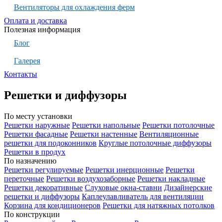
Вентиляторы для охлаждения ферм
Оплата и доставка
Полезная информация
Блог
Галерея
Контакты
Решетки и диффузоры
По месту установки
Решетки наружные
Решетки напольные
Решетки потолочные
Решетки фасадные
Решетки настенные
Вентиляционные
решетки для подоконников
Круглые потолочные диффузоры
Решетки в продух
По назначению
Решетки регулируемые
Решетки инерционные
Решетки
переточные
Решетки воздухозаборные
Решетки накладные
Решетки декоративные
Слуховые окна-ставни
Дизайнерские
решетки и диффузоры
Каплеулавливатель для вентиляции
Корзина для кондиционеров
Решетки для натяжных потолков
По конструкции