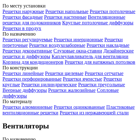
По месту установки
Решетки наружные
Решетки напольные
Решетки потолочные
Решетки фасадные
Решетки настенные
Вентиляционные
решетки для подоконников
Круглые потолочные диффузоры
Решетки в продух
По назначению
Решетки регулируемые
Решетки инерционные
Решетки
переточные
Решетки воздухозаборные
Решетки накладные
Решетки декоративные
Слуховые окна-ставни
Дизайнерские
решетки и диффузоры
Каплеулавливатель для вентиляции
Корзина для кондиционеров
Решетки для натяжных потолков
По конструкции
Решетки линейные
Решетки щелевые
Решетки сетчатые
Решетки перфорированные
Решетки ячеистые
Решетки
круглые
Решетки цилиндрические
Решетки треугольные
Веерные диффузоры
Решетки жалюзийные
Сопловые
диффузоры
По материалу
Решетки алюминиевые
Решетки оцинкованные
Пластиковые
вентиляционные решетки
Решетки из нержавеющей стали
Вентиляторы
По назначению