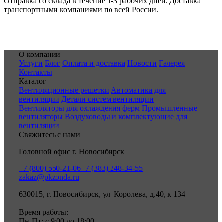
Отправка со склада в течение 1-3 рабочих дней. Доставка
транспортными компаниями по всей России.
О компании
Услуги
Блог
Оплата и доставка
Новости
Галерея
Контакты
Каталог
Вентиляционные решетки
Автоматика для
вентиляции
Детали систем вентиляции
Вентиляторы для охлаждения ферм
Промышленные
вентиляторы
Воздуховоды и комплектующие для
вентиляции
Свяжитесь с нами
Головной офис г. Новосибирск
+7 (800) 550-21-06
+7 (383) 248-34-55
zakaz@pkzonda.ru
630015, г. Новосибирск, ул. Королева, д.40, к 134
Время работы:
Пн-Пт: с 9:00 до 18:00.