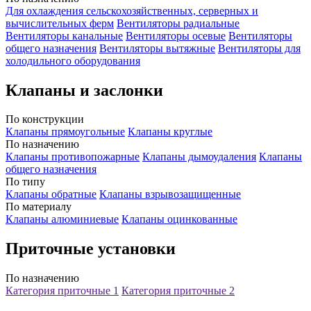
Для охлаждения сельскохозяйственных, серверных и
вычислительных ферм
Вентиляторы радиальные
Вентиляторы канальные
Вентиляторы осевые
Вентиляторы
общего назначения
Вентиляторы вытяжные
Вентиляторы для
холодильного оборудования
Клапаны и заслонки
По конструкции
Клапаны прямоугольные
Клапаны круглые
По назначению
Клапаны противопожарные
Клапаны дымоудаления
Клапаны
общего назначения
По типу
Клапаны обратные
Клапаны взрывозащищенные
По материалу
Клапаны алюминиевые
Клапаны оцинкованные
Приточные установки
По назначению
Категория приточные 1
Категория приточные 2