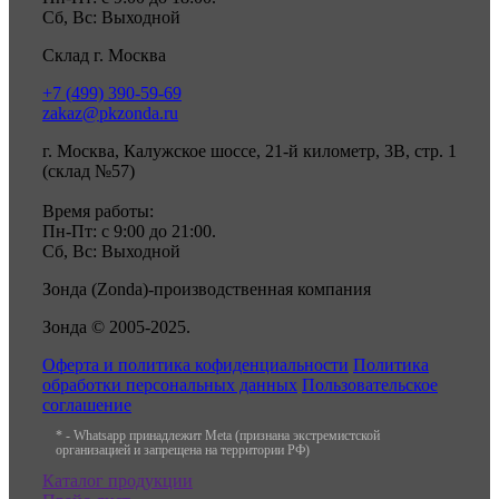
Сб, Вс: Выходной
Склад г. Москва
+7 (499) 390-59-69
zakaz@pkzonda.ru
г. Москва, Калужское шоссе, 21-й километр, 3В, стр. 1
(склад №57)
Время работы:
Пн-Пт: с 9:00 до 21:00.
Сб, Вс: Выходной
Зонда (Zonda)-производственная компания
Зонда © 2005-2025.
Оферта и политика кофиденциальности
Политика
обработки персональных данных
Пользовательское
соглашение
* - Whatsapp принадлежит Meta (признана экстремистской
организацией и запрещена на территории РФ)
Каталог продукции