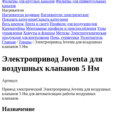
Фильтры для круглых каналов
Фильтры для прямоугольных
каналов
Нагреватели
Нагреватели водяные
Нагреватели электрические
Показать категории
Скрыть категории
Весь крепеж
Лента и скотч
Профили для воздуховодов
Кронштейны
Монтажные профили и приспособления
Узлы
управления
Хомуты и фланцы
Метизы
Электротехническая
продукция для вентиляции
Пена, герметики
Уплотнитель
Главная
/
Товары
/
Электропривод Joventa для воздушных
клапанов 5 Нм
Электропривод Joventa для
воздушных клапанов 5 Нм
Артикул:
Привод электрический Электропривод Joventa для воздушных
клапанов 5 Нм для автоматизации работы воздушных
клапанов.
Назначение