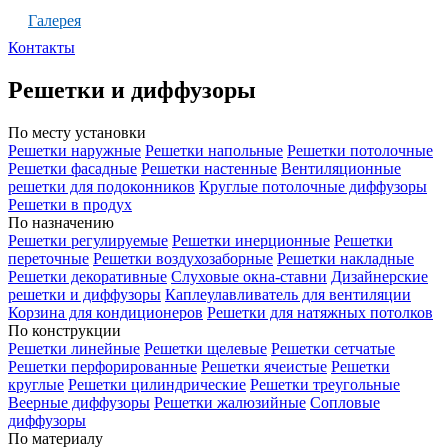
Галерея
Контакты
Решетки и диффузоры
По месту установки
Решетки наружные
Решетки напольные
Решетки потолочные
Решетки фасадные
Решетки настенные
Вентиляционные
решетки для подоконников
Круглые потолочные диффузоры
Решетки в продух
По назначению
Решетки регулируемые
Решетки инерционные
Решетки
переточные
Решетки воздухозаборные
Решетки накладные
Решетки декоративные
Слуховые окна-ставни
Дизайнерские
решетки и диффузоры
Каплеулавливатель для вентиляции
Корзина для кондиционеров
Решетки для натяжных потолков
По конструкции
Решетки линейные
Решетки щелевые
Решетки сетчатые
Решетки перфорированные
Решетки ячеистые
Решетки
круглые
Решетки цилиндрические
Решетки треугольные
Веерные диффузоры
Решетки жалюзийные
Сопловые
диффузоры
По материалу