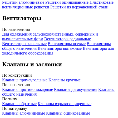
Решетки алюминиевые
Решетки оцинкованные
Пластиковые
вентиляционные решетки
Решетки из нержавеющей стали
Вентиляторы
По назначению
Для охлаждения сельскохозяйственных, серверных и
вычислительных ферм
Вентиляторы радиальные
Вентиляторы канальные
Вентиляторы осевые
Вентиляторы
общего назначения
Вентиляторы вытяжные
Вентиляторы для
холодильного оборудования
Клапаны и заслонки
По конструкции
Клапаны прямоугольные
Клапаны круглые
По назначению
Клапаны противопожарные
Клапаны дымоудаления
Клапаны
общего назначения
По типу
Клапаны обратные
Клапаны взрывозащищенные
По материалу
Клапаны алюминиевые
Клапаны оцинкованные