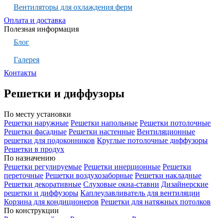
Вентиляторы для охлаждения ферм
Оплата и доставка
Полезная информация
Блог
Галерея
Контакты
Решетки и диффузоры
По месту установки
Решетки наружные
Решетки напольные
Решетки потолочные
Решетки фасадные
Решетки настенные
Вентиляционные
решетки для подоконников
Круглые потолочные диффузоры
Решетки в продух
По назначению
Решетки регулируемые
Решетки инерционные
Решетки
переточные
Решетки воздухозаборные
Решетки накладные
Решетки декоративные
Слуховые окна-ставни
Дизайнерские
решетки и диффузоры
Каплеулавливатель для вентиляции
Корзина для кондиционеров
Решетки для натяжных потолков
По конструкции