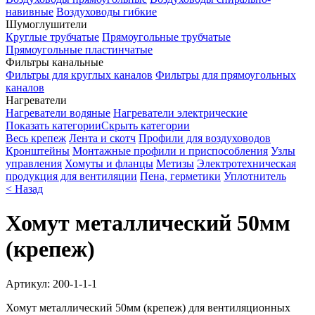
навивные
Воздуховоды гибкие
Шумоглушители
Круглые трубчатые
Прямоугольные трубчатые
Прямоугольные пластинчатые
Фильтры канальные
Фильтры для круглых каналов
Фильтры для прямоугольных
каналов
Нагреватели
Нагреватели водяные
Нагреватели электрические
Показать категории
Скрыть категории
Весь крепеж
Лента и скотч
Профили для воздуховодов
Кронштейны
Монтажные профили и приспособления
Узлы
управления
Хомуты и фланцы
Метизы
Электротехническая
продукция для вентиляции
Пена, герметики
Уплотнитель
< Назад
Хомут металлический 50мм
(крепеж)
Артикул:
200-1-1-1
Хомут металлический 50мм (крепеж) для вентиляционных