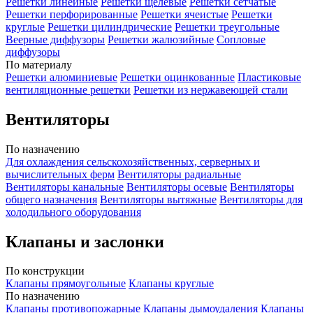
Решетки линейные
Решетки щелевые
Решетки сетчатые
Решетки перфорированные
Решетки ячеистые
Решетки
круглые
Решетки цилиндрические
Решетки треугольные
Веерные диффузоры
Решетки жалюзийные
Сопловые
диффузоры
По материалу
Решетки алюминиевые
Решетки оцинкованные
Пластиковые
вентиляционные решетки
Решетки из нержавеющей стали
Вентиляторы
По назначению
Для охлаждения сельскохозяйственных, серверных и
вычислительных ферм
Вентиляторы радиальные
Вентиляторы канальные
Вентиляторы осевые
Вентиляторы
общего назначения
Вентиляторы вытяжные
Вентиляторы для
холодильного оборудования
Клапаны и заслонки
По конструкции
Клапаны прямоугольные
Клапаны круглые
По назначению
Клапаны противопожарные
Клапаны дымоудаления
Клапаны