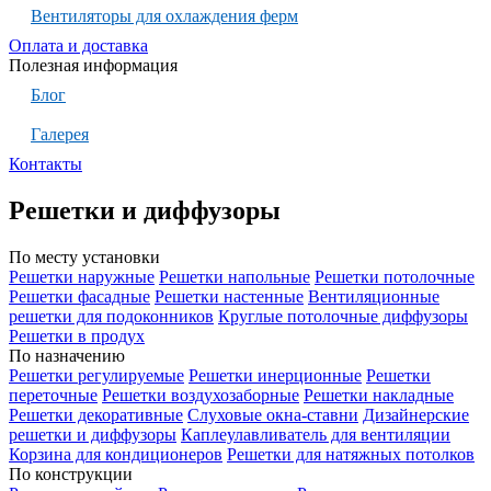
Вентиляторы для охлаждения ферм
Оплата и доставка
Полезная информация
Блог
Галерея
Контакты
Решетки и диффузоры
По месту установки
Решетки наружные
Решетки напольные
Решетки потолочные
Решетки фасадные
Решетки настенные
Вентиляционные
решетки для подоконников
Круглые потолочные диффузоры
Решетки в продух
По назначению
Решетки регулируемые
Решетки инерционные
Решетки
переточные
Решетки воздухозаборные
Решетки накладные
Решетки декоративные
Слуховые окна-ставни
Дизайнерские
решетки и диффузоры
Каплеулавливатель для вентиляции
Корзина для кондиционеров
Решетки для натяжных потолков
По конструкции