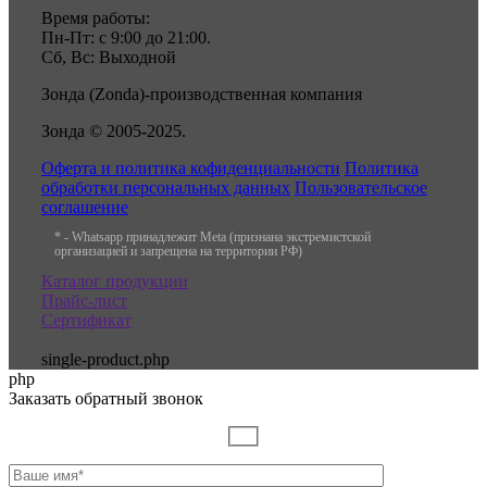
Время работы:
Пн-Пт: с 9:00 до 21:00.
Сб, Вс: Выходной
Зонда (Zonda)-производственная компания
Зонда © 2005-2025.
Оферта и политика кофиденциальности
Политика
обработки персональных данных
Пользовательское
соглашение
* - Whatsapp принадлежит Meta (признана экстремистской
организацией и запрещена на территории РФ)
Каталог продукции
Прайс-лист
Сертификат
single-product.php
php
Заказать обратный звонок