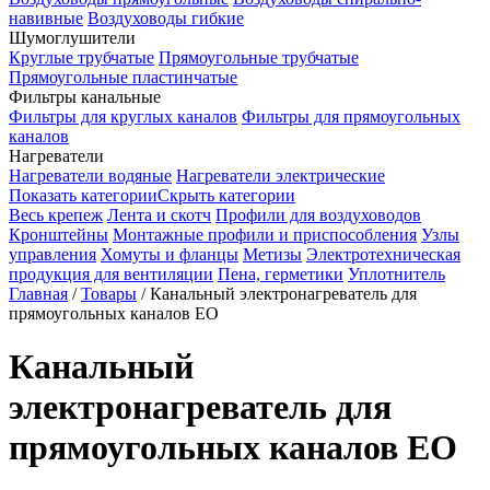
навивные
Воздуховоды гибкие
Шумоглушители
Круглые трубчатые
Прямоугольные трубчатые
Прямоугольные пластинчатые
Фильтры канальные
Фильтры для круглых каналов
Фильтры для прямоугольных
каналов
Нагреватели
Нагреватели водяные
Нагреватели электрические
Показать категории
Скрыть категории
Весь крепеж
Лента и скотч
Профили для воздуховодов
Кронштейны
Монтажные профили и приспособления
Узлы
управления
Хомуты и фланцы
Метизы
Электротехническая
продукция для вентиляции
Пена, герметики
Уплотнитель
Главная
/
Товары
/
Канальный электронагреватель для
прямоугольных каналов EO
Канальный
электронагреватель для
прямоугольных каналов EO