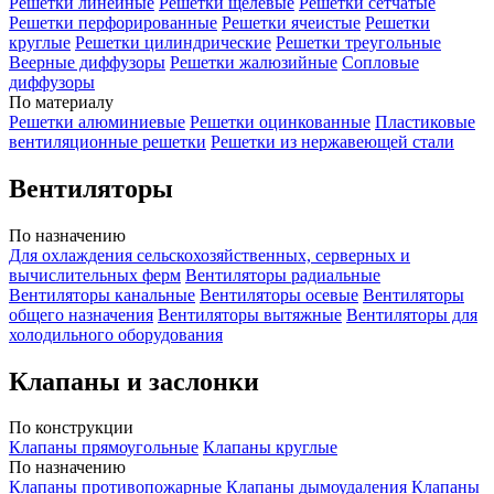
Решетки линейные
Решетки щелевые
Решетки сетчатые
Решетки перфорированные
Решетки ячеистые
Решетки
круглые
Решетки цилиндрические
Решетки треугольные
Веерные диффузоры
Решетки жалюзийные
Сопловые
диффузоры
По материалу
Решетки алюминиевые
Решетки оцинкованные
Пластиковые
вентиляционные решетки
Решетки из нержавеющей стали
Вентиляторы
По назначению
Для охлаждения сельскохозяйственных, серверных и
вычислительных ферм
Вентиляторы радиальные
Вентиляторы канальные
Вентиляторы осевые
Вентиляторы
общего назначения
Вентиляторы вытяжные
Вентиляторы для
холодильного оборудования
Клапаны и заслонки
По конструкции
Клапаны прямоугольные
Клапаны круглые
По назначению
Клапаны противопожарные
Клапаны дымоудаления
Клапаны