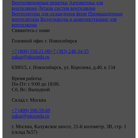
Вентиляционные решетки
Автоматика для
вентиляции
Детали систем вентиляции
Вентиляторы для охлаждения ферм
Промышленные
вентиляторы
Воздуховоды и комплектующие для
вентиляции
Свяжитесь с нами
Головной офис г. Новосибирск
+7 (800) 550-21-06
+7 (383) 248-34-55
zakaz@pkzonda.ru
630015, г. Новосибирск, ул. Королева, д.40, к 134
Время работы:
Пн-Пт: с 9:00 до 18:00.
Сб, Вс: Выходной
Склад г. Москва
+7 (499) 390-59-69
zakaz@pkzonda.ru
г. Москва, Калужское шоссе, 21-й километр, 3В, стр. 1
(склад №57)