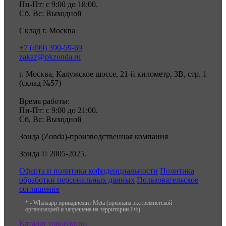
Пн-Пт: с 9:00 до 18:00.
Сб, Вс: Выходной
Склад г. Москва
+7 (499) 390-59-69
zakaz@pkzonda.ru
г. Москва, Калужское шоссе, 21-й километр, 3В, стр. 1
(склад №57)
Время работы:
Пн-Пт: с 9:00 до 21:00.
Сб, Вс: Выходной
Зонда (Zonda)-производственная компания
Зонда © 2005-2025.
Оферта и политика кофиденциальности
Политика
обработки персональных данных
Пользовательское
соглашение
* - Whatsapp принадлежит Meta (признана экстремистской
организацией и запрещена на территории РФ)
Каталог продукции