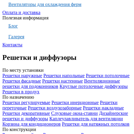
Вентиляторы для охлаждения ферм
Оплата и доставка
Полезная информация
Блог
Галерея
Контакты
Решетки и диффузоры
По месту установки
Решетки наружные
Решетки напольные
Решетки потолочные
Решетки фасадные
Решетки настенные
Вентиляционные
решетки для подоконников
Круглые потолочные диффузоры
Решетки в продух
По назначению
Решетки регулируемые
Решетки инерционные
Решетки
переточные
Решетки воздухозаборные
Решетки накладные
Решетки декоративные
Слуховые окна-ставни
Дизайнерские
решетки и диффузоры
Каплеулавливатель для вентиляции
Корзина для кондиционеров
Решетки для натяжных потолков
По конструкции