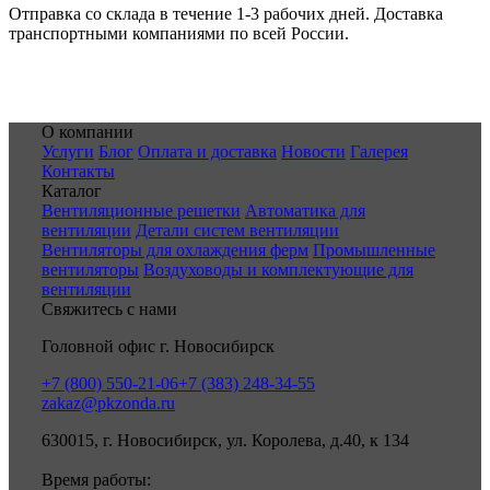
Отправка со склада в течение 1-3 рабочих дней. Доставка
транспортными компаниями по всей России.
О компании
Услуги
Блог
Оплата и доставка
Новости
Галерея
Контакты
Каталог
Вентиляционные решетки
Автоматика для
вентиляции
Детали систем вентиляции
Вентиляторы для охлаждения ферм
Промышленные
вентиляторы
Воздуховоды и комплектующие для
вентиляции
Свяжитесь с нами
Головной офис г. Новосибирск
+7 (800) 550-21-06
+7 (383) 248-34-55
zakaz@pkzonda.ru
630015, г. Новосибирск, ул. Королева, д.40, к 134
Время работы: