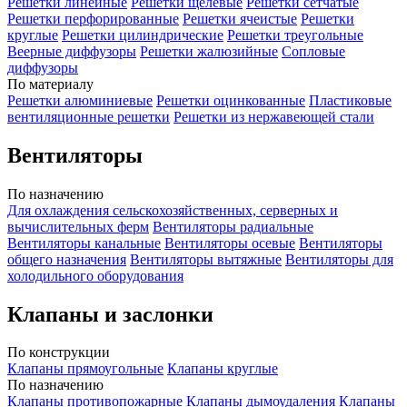
Решетки линейные
Решетки щелевые
Решетки сетчатые
Решетки перфорированные
Решетки ячеистые
Решетки
круглые
Решетки цилиндрические
Решетки треугольные
Веерные диффузоры
Решетки жалюзийные
Сопловые
диффузоры
По материалу
Решетки алюминиевые
Решетки оцинкованные
Пластиковые
вентиляционные решетки
Решетки из нержавеющей стали
Вентиляторы
По назначению
Для охлаждения сельскохозяйственных, серверных и
вычислительных ферм
Вентиляторы радиальные
Вентиляторы канальные
Вентиляторы осевые
Вентиляторы
общего назначения
Вентиляторы вытяжные
Вентиляторы для
холодильного оборудования
Клапаны и заслонки
По конструкции
Клапаны прямоугольные
Клапаны круглые
По назначению
Клапаны противопожарные
Клапаны дымоудаления
Клапаны