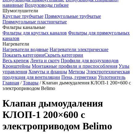
навивные
Воздуховоды гибкие
Шумоглушители
Круглые трубчатые
Прямоугольные трубчатые
Прямоугольные пластинчатые
Фильтры канальные
Фильтры для круглых каналов
Фильтры для прямоугольных
каналов
Нагреватели
Нагреватели водяные
Нагреватели электрические
Показать категории
Скрыть категории
Весь крепеж
Лента и скотч
Профили для воздуховодов
Кронштейны
Монтажные профили и приспособления
Узлы
управления
Хомуты и фланцы
Метизы
Электротехническая
продукция для вентиляции
Пена, герметики
Уплотнитель
Главная
/
Товары
/
Клапан дымоудаления КЛОП-1 200×600 с
электроприводом Belimo
Клапан дымоудаления
КЛОП-1 200×600 с
электроприводом Belimo