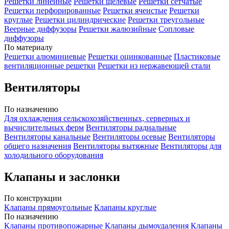
Решетки линейные
Решетки щелевые
Решетки сетчатые
Решетки перфорированные
Решетки ячеистые
Решетки
круглые
Решетки цилиндрические
Решетки треугольные
Веерные диффузоры
Решетки жалюзийные
Сопловые
диффузоры
По материалу
Решетки алюминиевые
Решетки оцинкованные
Пластиковые
вентиляционные решетки
Решетки из нержавеющей стали
Вентиляторы
По назначению
Для охлаждения сельскохозяйственных, серверных и
вычислительных ферм
Вентиляторы радиальные
Вентиляторы канальные
Вентиляторы осевые
Вентиляторы
общего назначения
Вентиляторы вытяжные
Вентиляторы для
холодильного оборудования
Клапаны и заслонки
По конструкции
Клапаны прямоугольные
Клапаны круглые
По назначению
Клапаны противопожарные
Клапаны дымоудаления
Клапаны