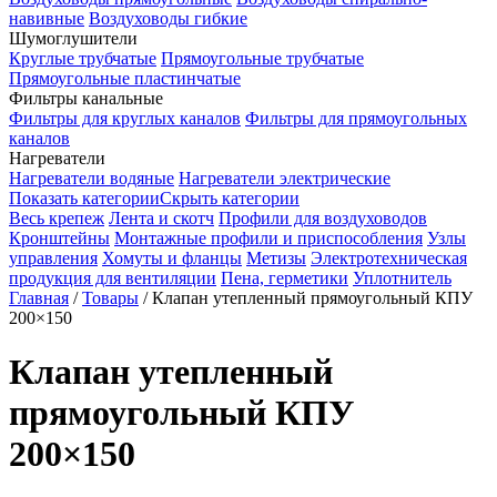
навивные
Воздуховоды гибкие
Шумоглушители
Круглые трубчатые
Прямоугольные трубчатые
Прямоугольные пластинчатые
Фильтры канальные
Фильтры для круглых каналов
Фильтры для прямоугольных
каналов
Нагреватели
Нагреватели водяные
Нагреватели электрические
Показать категории
Скрыть категории
Весь крепеж
Лента и скотч
Профили для воздуховодов
Кронштейны
Монтажные профили и приспособления
Узлы
управления
Хомуты и фланцы
Метизы
Электротехническая
продукция для вентиляции
Пена, герметики
Уплотнитель
Главная
/
Товары
/
Клапан утепленный прямоугольный КПУ
200×150
Клапан утепленный
прямоугольный КПУ
200×150