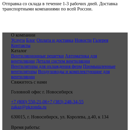
Отправка со склада в течение 1-3 рабочих дней. Доставка
транспортными компаниями по всей России.
О компании
Услуги
Блог
Оплата и доставка
Новости
Галерея
Контакты
Каталог
Вентиляционные решетки
Автоматика для
вентиляции
Детали систем вентиляции
Вентиляторы для охлаждения ферм
Промышленные
вентиляторы
Воздуховоды и комплектующие для
вентиляции
Свяжитесь с нами
Головной офис г. Новосибирск
+7 (800) 550-21-06
+7 (383) 248-34-55
zakaz@pkzonda.ru
630015, г. Новосибирск, ул. Королева, д.40, к 134
Время работы: