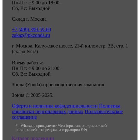
Пн-Пт: с 9:00 до 18:00.
Сб, Вс: Выходной
Склад г. Москва
+7 (499) 390-59-69
zakaz@pkzonda.ru
г. Москва, Калужское шоссе, 21-й километр, 3В, стр. 1
(склад №57)
Время работы:
Пн-Пт: с 9:00 до 21:00.
Сб, Вс: Выходной
Зонда (Zonda)-производственная компания
Зонда © 2005-2025.
Оферта и политика кофиденциальности
Политика
обработки персональных данных
Пользовательское
соглашение
* - Whatsapp принадлежит Meta (признана экстремистской
организацией и запрещена на территории РФ)
Каталог продукции