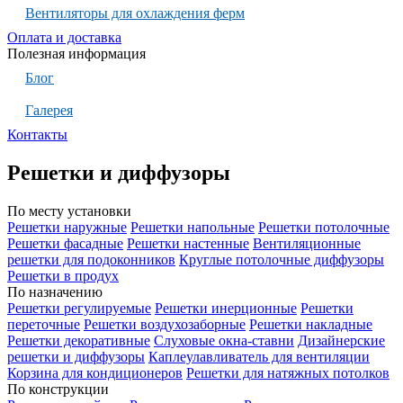
Вентиляторы для охлаждения ферм
Оплата и доставка
Полезная информация
Блог
Галерея
Контакты
Решетки и диффузоры
По месту установки
Решетки наружные
Решетки напольные
Решетки потолочные
Решетки фасадные
Решетки настенные
Вентиляционные
решетки для подоконников
Круглые потолочные диффузоры
Решетки в продух
По назначению
Решетки регулируемые
Решетки инерционные
Решетки
переточные
Решетки воздухозаборные
Решетки накладные
Решетки декоративные
Слуховые окна-ставни
Дизайнерские
решетки и диффузоры
Каплеулавливатель для вентиляции
Корзина для кондиционеров
Решетки для натяжных потолков
По конструкции