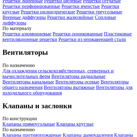
Решетки линейные
Решетки щелевые
Решетки сетчатые
Решетки перфорированные
Решетки ячеистые
Решетки
круглые
Решетки цилиндрические
Решетки треугольные
Веерные диффузоры
Решетки жалюзийные
Сопловые
диффузоры
По материалу
Решетки алюминиевые
Решетки оцинкованные
Пластиковые
вентиляционные решетки
Решетки из нержавеющей стали
Вентиляторы
По назначению
Для охлаждения сельскохозяйственных, серверных и
вычислительных ферм
Вентиляторы радиальные
Вентиляторы канальные
Вентиляторы осевые
Вентиляторы
общего назначения
Вентиляторы вытяжные
Вентиляторы для
холодильного оборудования
Клапаны и заслонки
По конструкции
Клапаны прямоугольные
Клапаны круглые
По назначению
Клапаны противопожарные
Клапаны дымоудаления
Клапаны