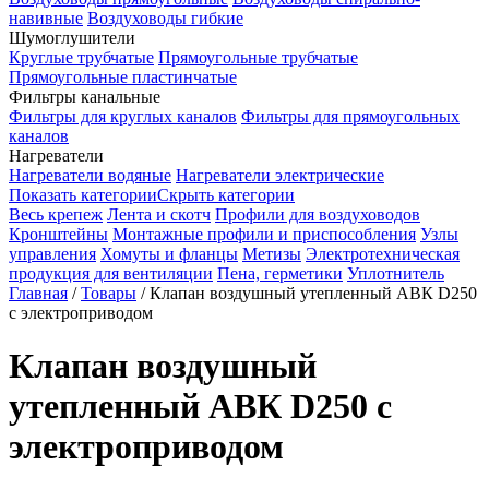
навивные
Воздуховоды гибкие
Шумоглушители
Круглые трубчатые
Прямоугольные трубчатые
Прямоугольные пластинчатые
Фильтры канальные
Фильтры для круглых каналов
Фильтры для прямоугольных
каналов
Нагреватели
Нагреватели водяные
Нагреватели электрические
Показать категории
Скрыть категории
Весь крепеж
Лента и скотч
Профили для воздуховодов
Кронштейны
Монтажные профили и приспособления
Узлы
управления
Хомуты и фланцы
Метизы
Электротехническая
продукция для вентиляции
Пена, герметики
Уплотнитель
Главная
/
Товары
/
Клапан воздушный утепленный АВК D250
с электроприводом
Клапан воздушный
утепленный АВК D250 с
электроприводом