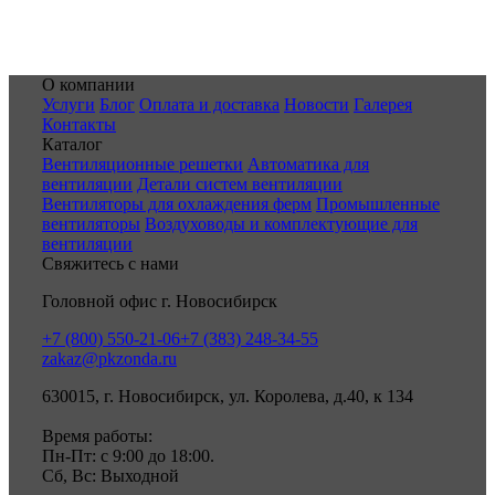
О компании
Услуги
Блог
Оплата и доставка
Новости
Галерея
Контакты
Каталог
Вентиляционные решетки
Автоматика для
вентиляции
Детали систем вентиляции
Вентиляторы для охлаждения ферм
Промышленные
вентиляторы
Воздуховоды и комплектующие для
вентиляции
Свяжитесь с нами
Головной офис г. Новосибирск
+7 (800) 550-21-06
+7 (383) 248-34-55
zakaz@pkzonda.ru
630015, г. Новосибирск, ул. Королева, д.40, к 134
Время работы:
Пн-Пт: с 9:00 до 18:00.
Сб, Вс: Выходной