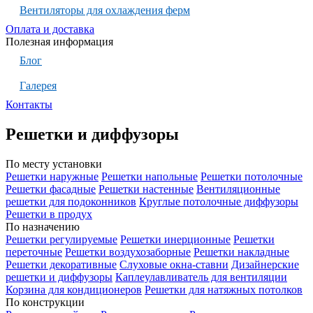
Вентиляторы для охлаждения ферм
Оплата и доставка
Полезная информация
Блог
Галерея
Контакты
Решетки и диффузоры
По месту установки
Решетки наружные
Решетки напольные
Решетки потолочные
Решетки фасадные
Решетки настенные
Вентиляционные
решетки для подоконников
Круглые потолочные диффузоры
Решетки в продух
По назначению
Решетки регулируемые
Решетки инерционные
Решетки
переточные
Решетки воздухозаборные
Решетки накладные
Решетки декоративные
Слуховые окна-ставни
Дизайнерские
решетки и диффузоры
Каплеулавливатель для вентиляции
Корзина для кондиционеров
Решетки для натяжных потолков
По конструкции