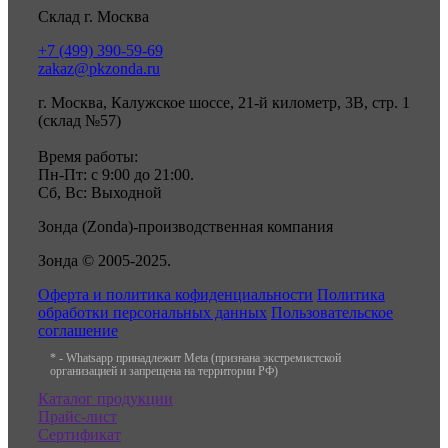
Склад г. Москва
+7 (499) 390-59-69
zakaz@pkzonda.ru
г. Москва, Калужское шоссе, 21-й километр, 3В, стр. 1
(склад №57)
Время работы:
Пн-Пт: с 9:00 до 21:00.
Сб, Вс: Выходной
Зонда (Zonda)-производственная компания
Зонда © 2005-2025.
Оферта и политика кофиденциальности
Политика
обработки персональных данных
Пользовательское
соглашение
* - Whatsapp принадлежит Meta (признана экстремистской
организацией и запрещена на территории РФ)
Каталог продукции
Прайс-лист
Сертификат