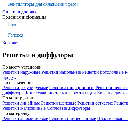
Вентиляторы для охлаждения ферм
Оплата и доставка
Полезная информация
Блог
Галерея
Контакты
Решетки и диффузоры
По месту установки
Решетки наружные
Решетки напольные
Решетки потолочные
Р
продух
По назначению
Решетки регулируемые
Решетки инерционные
Решетки перето
диффузоры
Каплеулавливатель для вентиляции
Корзина для к
По конструкции
Решетки линейные
Решетки щелевые
Решетки сетчатые
Решет
Решетки жалюзийные
Сопловые диффузоры
По материалу
Решетки алюминиевые
Решетки оцинкованные
Пластиковые в