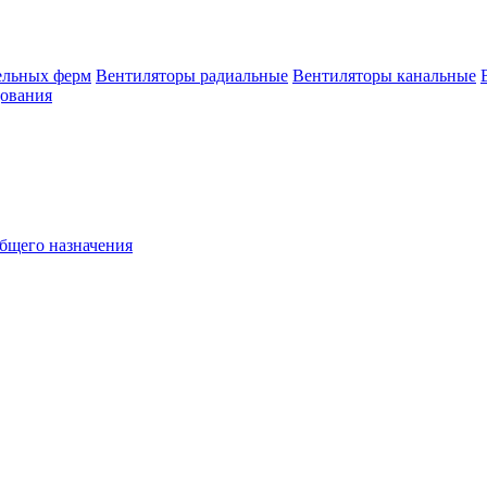
ельных ферм
Вентиляторы радиальные
Вентиляторы канальные
дования
бщего назначения