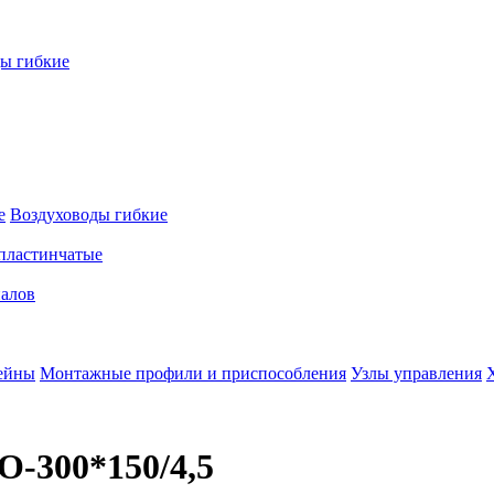
ы гибкие
е
Воздуховоды гибкие
пластинчатые
налов
ейны
Монтажные профили и приспособления
Узлы управления
О-300*150/4,5