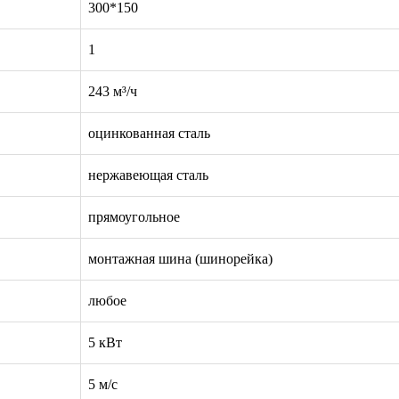
300*150
1
243 м³/ч
оцинкованная сталь
нержавеющая сталь
прямоугольное
монтажная шина (шинорейка)
любое
5 кВт
5 м/с