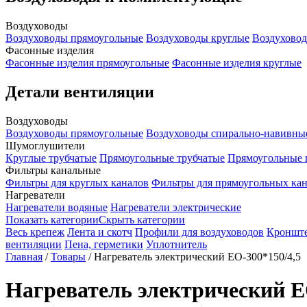
Воздуховоды
Воздуховоды прямоугольные
Воздуховоды круглые
Воздуховод
Фасонные изделия
Фасонные изделия прямоугольные
Фасонные изделия круглые
Детали вентиляции
Воздуховоды
Воздуховоды прямоугольные
Воздуховоды спирально-навивны
Шумоглушители
Круглые трубчатые
Прямоугольные трубчатые
Прямоугольные 
Фильтры канальные
Фильтры для круглых каналов
Фильтры для прямоугольных ка
Нагреватели
Нагреватели водяные
Нагреватели электрические
Показать категории
Скрыть категории
Весь крепеж
Лента и скотч
Профили для воздуховодов
Кроншт
вентиляции
Пена, герметики
Уплотнитель
Главная
/
Товары
/
Нагреватель электрический ЕО-300*150/4,5
Нагреватель электрический Е