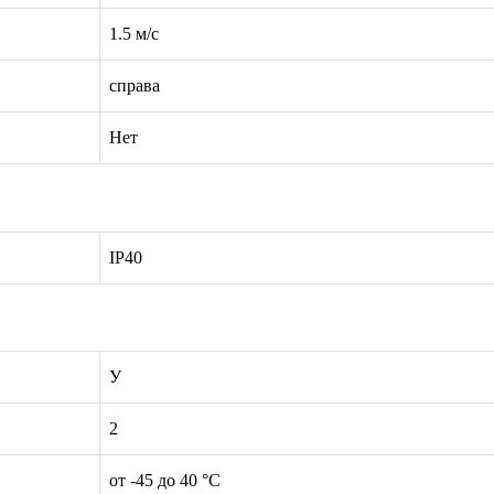
1.5 м/с
справа
Нет
IP40
У
2
от -45 до 40 °С