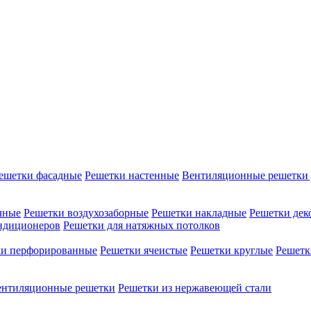
ешетки фасадные
Решетки настенные
Вентиляционные решетки 
чные
Решетки воздухозаборные
Решетки накладные
Решетки дек
ондиционеров
Решетки для натяжных потолков
ки перфорированные
Решетки ячеистые
Решетки круглые
Решетк
ентиляционные решетки
Решетки из нержавеющей стали