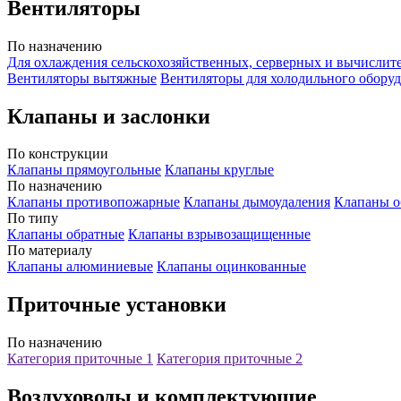
Вентиляторы
По назначению
Для охлаждения сельскохозяйственных, серверных и вычислит
Вентиляторы вытяжные
Вентиляторы для холодильного обору
Клапаны и заслонки
По конструкции
Клапаны прямоугольные
Клапаны круглые
По назначению
Клапаны противопожарные
Клапаны дымоудаления
Клапаны о
По типу
Клапаны обратные
Клапаны взрывозащищенные
По материалу
Клапаны алюминиевые
Клапаны оцинкованные
Приточные установки
По назначению
Категория приточные 1
Категория приточные 2
Воздуховоды и комплектующие