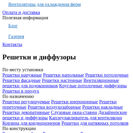
Вентиляторы для охлаждения ферм
Оплата и доставка
Полезная информация
Блог
Галерея
Контакты
Решетки и диффузоры
По месту установки
Решетки наружные
Решетки напольные
Решетки потолочные
Решетки фасадные
Решетки настенные
Вентиляционные
решетки для подоконников
Круглые потолочные диффузоры
Решетки в продух
По назначению
Решетки регулируемые
Решетки инерционные
Решетки
переточные
Решетки воздухозаборные
Решетки накладные
Решетки декоративные
Слуховые окна-ставни
Дизайнерские
решетки и диффузоры
Каплеулавливатель для вентиляции
Корзина для кондиционеров
Решетки для натяжных потолков
По конструкции