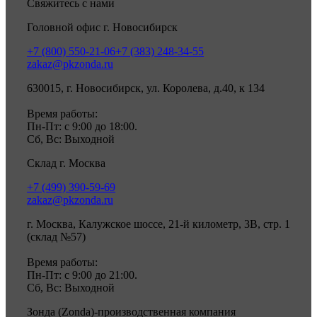
Свяжитесь с нами
Головной офис г. Новосибирск
+7 (800) 550-21-06
+7 (383) 248-34-55
zakaz@pkzonda.ru
630015, г. Новосибирск, ул. Королева, д.40, к 134
Время работы:
Пн-Пт: с 9:00 до 18:00.
Сб, Вс: Выходной
Склад г. Москва
+7 (499) 390-59-69
zakaz@pkzonda.ru
г. Москва, Калужское шоссе, 21-й километр, 3В, стр. 1
(склад №57)
Время работы:
Пн-Пт: с 9:00 до 21:00.
Сб, Вс: Выходной
Зонда (Zonda)-производственная компания