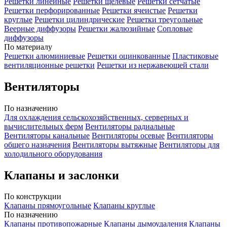
Решетки линейные
Решетки щелевые
Решетки сетчатые
Решетки перфорированные
Решетки ячеистые
Решетки
круглые
Решетки цилиндрические
Решетки треугольные
Веерные диффузоры
Решетки жалюзийные
Сопловые
диффузоры
По материалу
Решетки алюминиевые
Решетки оцинкованные
Пластиковые
вентиляционные решетки
Решетки из нержавеющей стали
Вентиляторы
По назначению
Для охлаждения сельскохозяйственных, серверных и
вычислительных ферм
Вентиляторы радиальные
Вентиляторы канальные
Вентиляторы осевые
Вентиляторы
общего назначения
Вентиляторы вытяжные
Вентиляторы для
холодильного оборудования
Клапаны и заслонки
По конструкции
Клапаны прямоугольные
Клапаны круглые
По назначению
Клапаны противопожарные
Клапаны дымоудаления
Клапаны