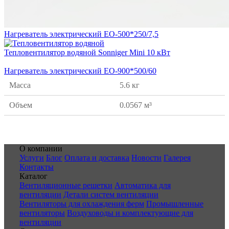
Нагреватель электрический ЕО-500*250/7,5
Тепловентилятор водяной Sonniger Mini 10 кВт
Нагреватель электрический ЕО-900*500/60
Масса
5.6 кг
Объем
0.0567 м³
О компании
Услуги
Блог
Оплата и доставка
Новости
Галерея
Контакты
Каталог
Вентиляционные решетки
Автоматика для
вентиляции
Детали систем вентиляции
Вентиляторы для охлаждения ферм
Промышленные
вентиляторы
Воздуховоды и комплектующие для
вентиляции