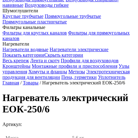
навивные
Воздуховоды гибкие
Шумоглушители
Круглые трубчатые
Прямоугольные трубчатые
Прямоугольные пластинчатые
Фильтры канальные
Фильтры для круглых каналов
Фильтры для прямоугольных
каналов
Нагреватели
Нагреватели водяные
Нагреватели электрические
Показать категории
Скрыть категории
Весь крепеж
Лента и скотч
Профили для воздуховодов
Кронштейны
Монтажные профили и приспособления
Узлы
управления
Хомуты и фланцы
Метизы
Электротехническая
продукция для вентиляции
Пена, герметики
Уплотнитель
Главная
/
Товары
/
Нагреватель электрический ЕОК-250/6
Нагреватель электрический
ЕОК-250/6
Артикул:
Масса
5.6 кг