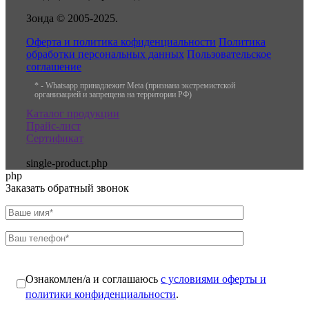
Зонда © 2005-2025.
Оферта и политика кофиденциальности
Политика
обработки персональных данных
Пользовательское
соглашение
* - Whatsapp принадлежит Meta (признана экстремистской
организацией и запрещена на территории РФ)
Каталог продукции
Прайс-лист
Сертификат
single-product.php
php
Заказать обратный звонок
Ознакомлен/а и соглашаюсь
с условиями оферты и
политики конфиденциальности
.