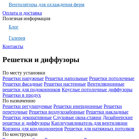
Вентиляторы для охлаждения ферм
Оплата и доставка
Полезная информация
Блог
Галерея
Контакты
Решетки и диффузоры
По месту установки
Решетки наружные
Решетки напольные
Решетки потолочные
Решетки фасадные
Решетки настенные
Вентиляционные
решетки для подоконников
Круглые потолочные диффузоры
Решетки в продух
По назначению
Решетки регулируемые
Решетки инерционные
Решетки
переточные
Решетки воздухозаборные
Решетки накладные
Решетки декоративные
Слуховые окна-ставни
Дизайнерские
решетки и диффузоры
Каплеулавливатель для вентиляции
Корзина для кондиционеров
Решетки для натяжных потолков
По конструкции