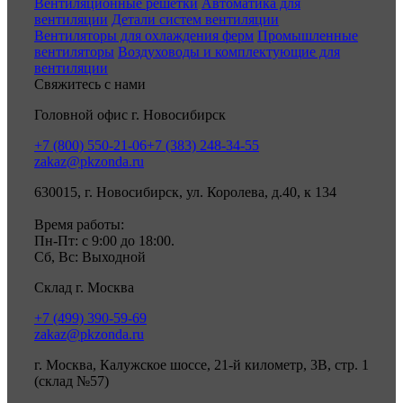
Вентиляционные решетки
Автоматика для
вентиляции
Детали систем вентиляции
Вентиляторы для охлаждения ферм
Промышленные
вентиляторы
Воздуховоды и комплектующие для
вентиляции
Свяжитесь с нами
Головной офис г. Новосибирск
+7 (800) 550-21-06
+7 (383) 248-34-55
zakaz@pkzonda.ru
630015, г. Новосибирск, ул. Королева, д.40, к 134
Время работы:
Пн-Пт: с 9:00 до 18:00.
Сб, Вс: Выходной
Склад г. Москва
+7 (499) 390-59-69
zakaz@pkzonda.ru
г. Москва, Калужское шоссе, 21-й километр, 3В, стр. 1
(склад №57)