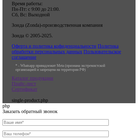
Время работы:
Пн-Пт: с 9:00 до 21:00.
Сб, Вс: Выходной
Зонда (Zonda)-производственная компания
Зонда © 2005-2025.
Оферта и политика кофиденциальности
Политика
обработки персональных данных
Пользовательское
соглашение
* - Whatsapp принадлежит Meta (признана экстремистской
организацией и запрещена на территории РФ)
Каталог продукции
Прайс-лист
Сертификат
single-product.php
php
Заказать обратный звонок