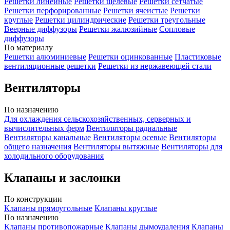
Решетки линейные
Решетки щелевые
Решетки сетчатые
Решетки перфорированные
Решетки ячеистые
Решетки
круглые
Решетки цилиндрические
Решетки треугольные
Веерные диффузоры
Решетки жалюзийные
Сопловые
диффузоры
По материалу
Решетки алюминиевые
Решетки оцинкованные
Пластиковые
вентиляционные решетки
Решетки из нержавеющей стали
Вентиляторы
По назначению
Для охлаждения сельскохозяйственных, серверных и
вычислительных ферм
Вентиляторы радиальные
Вентиляторы канальные
Вентиляторы осевые
Вентиляторы
общего назначения
Вентиляторы вытяжные
Вентиляторы для
холодильного оборудования
Клапаны и заслонки
По конструкции
Клапаны прямоугольные
Клапаны круглые
По назначению
Клапаны противопожарные
Клапаны дымоудаления
Клапаны