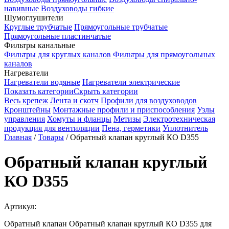
навивные
Воздуховоды гибкие
Шумоглушители
Круглые трубчатые
Прямоугольные трубчатые
Прямоугольные пластинчатые
Фильтры канальные
Фильтры для круглых каналов
Фильтры для прямоугольных
каналов
Нагреватели
Нагреватели водяные
Нагреватели электрические
Показать категории
Скрыть категории
Весь крепеж
Лента и скотч
Профили для воздуховодов
Кронштейны
Монтажные профили и приспособления
Узлы
управления
Хомуты и фланцы
Метизы
Электротехническая
продукция для вентиляции
Пена, герметики
Уплотнитель
Главная
/
Товары
/
Обратный клапан круглый КО D355
Обратный клапан круглый
КО D355
Артикул:
Обратный клапан Обратный клапан круглый КО D355 для