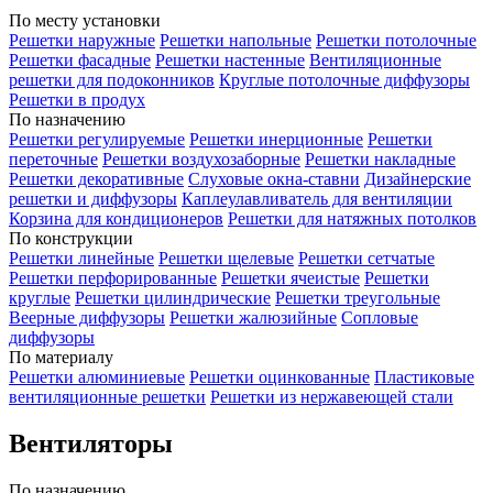
По месту установки
Решетки наружные
Решетки напольные
Решетки потолочные
Решетки фасадные
Решетки настенные
Вентиляционные
решетки для подоконников
Круглые потолочные диффузоры
Решетки в продух
По назначению
Решетки регулируемые
Решетки инерционные
Решетки
переточные
Решетки воздухозаборные
Решетки накладные
Решетки декоративные
Слуховые окна-ставни
Дизайнерские
решетки и диффузоры
Каплеулавливатель для вентиляции
Корзина для кондиционеров
Решетки для натяжных потолков
По конструкции
Решетки линейные
Решетки щелевые
Решетки сетчатые
Решетки перфорированные
Решетки ячеистые
Решетки
круглые
Решетки цилиндрические
Решетки треугольные
Веерные диффузоры
Решетки жалюзийные
Сопловые
диффузоры
По материалу
Решетки алюминиевые
Решетки оцинкованные
Пластиковые
вентиляционные решетки
Решетки из нержавеющей стали
Вентиляторы
По назначению