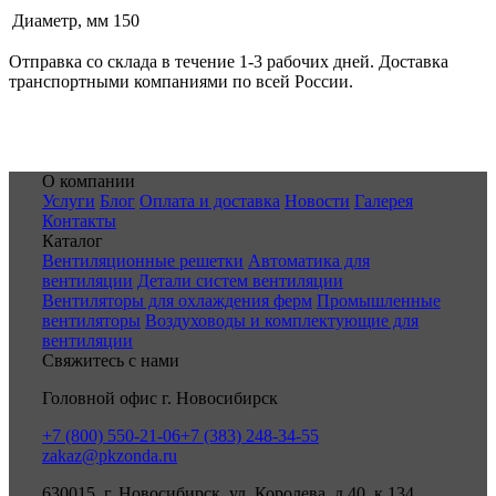
Диаметр, мм
150
Отправка со склада в течение 1-3 рабочих дней. Доставка
транспортными компаниями по всей России.
О компании
Услуги
Блог
Оплата и доставка
Новости
Галерея
Контакты
Каталог
Вентиляционные решетки
Автоматика для
вентиляции
Детали систем вентиляции
Вентиляторы для охлаждения ферм
Промышленные
вентиляторы
Воздуховоды и комплектующие для
вентиляции
Свяжитесь с нами
Головной офис г. Новосибирск
+7 (800) 550-21-06
+7 (383) 248-34-55
zakaz@pkzonda.ru
630015, г. Новосибирск, ул. Королева, д.40, к 134