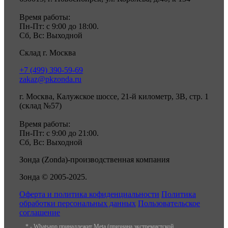
Время работы:
Пн-Пт: с 9:00 до 18:00.
Сб, Вс: Выходной
Склад г. Москва
+7 (499) 390-59-69
zakaz@pkzonda.ru
г. Москва, Калужское шоссе, 21-й километр, 3В, стр. 1
(склад №57)
Время работы:
Пн-Пт: с 9:00 до 21:00.
Сб, Вс: Выходной
Зонда (Zonda)-производственная компания
Зонда © 2005-2025.
Оферта и политика кофиденциальности
Политика
обработки персональных данных
Пользовательское
соглашение
* - Whatsapp принадлежит Meta (признана экстремистской