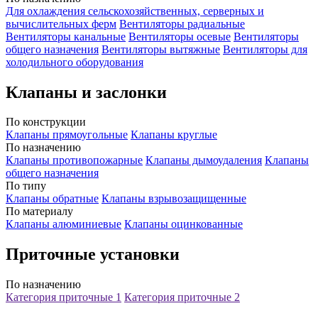
Для охлаждения сельскохозяйственных, серверных и
вычислительных ферм
Вентиляторы радиальные
Вентиляторы канальные
Вентиляторы осевые
Вентиляторы
общего назначения
Вентиляторы вытяжные
Вентиляторы для
холодильного оборудования
Клапаны и заслонки
По конструкции
Клапаны прямоугольные
Клапаны круглые
По назначению
Клапаны противопожарные
Клапаны дымоудаления
Клапаны
общего назначения
По типу
Клапаны обратные
Клапаны взрывозащищенные
По материалу
Клапаны алюминиевые
Клапаны оцинкованные
Приточные установки
По назначению
Категория приточные 1
Категория приточные 2