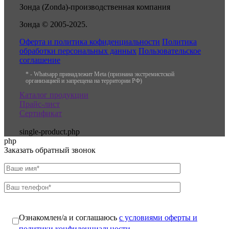
Зонда (Zonda)-производственная компания
Зонда © 2005-2025.
Оферта и политика кофиденциальности
Политика
обработки персональных данных
Пользовательское
соглашение
* - Whatsapp принадлежит Meta (признана экстремистской
организацией и запрещена на территории РФ)
Каталог продукции
Прайс-лист
Сертификат
single-product.php
php
Заказать обратный звонок
Ознакомлен/а и соглашаюсь
с условиями оферты и
политики конфиденциальности
.