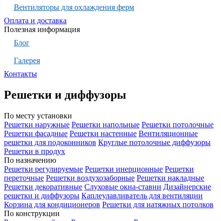
Вентиляторы для охлаждения ферм
Оплата и доставка
Полезная информация
Блог
Галерея
Контакты
Решетки и диффузоры
По месту установки
Решетки наружные
Решетки напольные
Решетки потолочные
Решетки фасадные
Решетки настенные
Вентиляционные
решетки для подоконников
Круглые потолочные диффузоры
Решетки в продух
По назначению
Решетки регулируемые
Решетки инерционные
Решетки
переточные
Решетки воздухозаборные
Решетки накладные
Решетки декоративные
Слуховые окна-ставни
Дизайнерские
решетки и диффузоры
Каплеулавливатель для вентиляции
Корзина для кондиционеров
Решетки для натяжных потолков
По конструкции