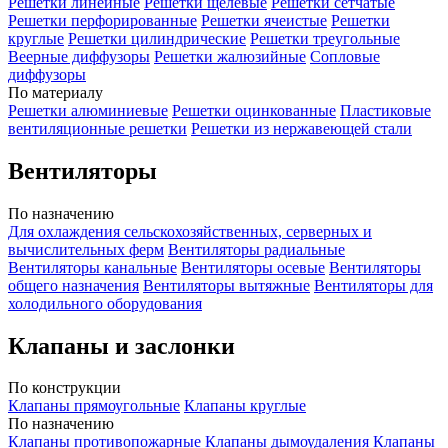
Решетки линейные
Решетки щелевые
Решетки сетчатые
Решетки перфорированные
Решетки ячеистые
Решетки
круглые
Решетки цилиндрические
Решетки треугольные
Веерные диффузоры
Решетки жалюзийные
Сопловые
диффузоры
По материалу
Решетки алюминиевые
Решетки оцинкованные
Пластиковые
вентиляционные решетки
Решетки из нержавеющей стали
Вентиляторы
По назначению
Для охлаждения сельскохозяйственных, серверных и
вычислительных ферм
Вентиляторы радиальные
Вентиляторы канальные
Вентиляторы осевые
Вентиляторы
общего назначения
Вентиляторы вытяжные
Вентиляторы для
холодильного оборудования
Клапаны и заслонки
По конструкции
Клапаны прямоугольные
Клапаны круглые
По назначению
Клапаны противопожарные
Клапаны дымоудаления
Клапаны