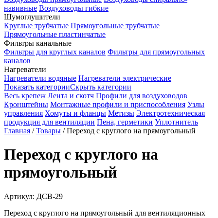
навивные
Воздуховоды гибкие
Шумоглушители
Круглые трубчатые
Прямоугольные трубчатые
Прямоугольные пластинчатые
Фильтры канальные
Фильтры для круглых каналов
Фильтры для прямоугольных
каналов
Нагреватели
Нагреватели водяные
Нагреватели электрические
Показать категории
Скрыть категории
Весь крепеж
Лента и скотч
Профили для воздуховодов
Кронштейны
Монтажные профили и приспособления
Узлы
управления
Хомуты и фланцы
Метизы
Электротехническая
продукция для вентиляции
Пена, герметики
Уплотнитель
Главная
/
Товары
/
Переход с круглого на прямоугольный
Переход с круглого на
прямоугольный
Артикул:
ДСВ-29
Переход с круглого на прямоугольный для вентиляционных