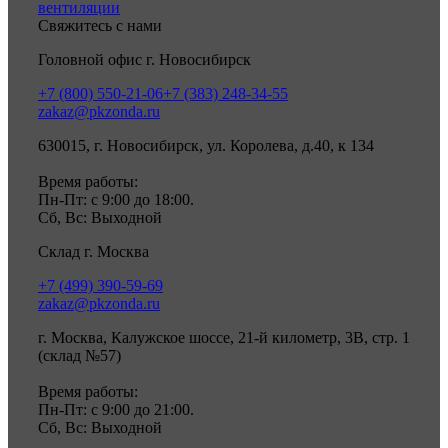
вентиляции
Свяжитесь с нами
Головной офис г. Новосибирск
+7 (800) 550-21-06
+7 (383) 248-34-55
zakaz@pkzonda.ru
630015, г. Новосибирск, ул. Королева, д.40, к 134
Время работы:
Пн-Пт: с 9:00 до 18:00.
Сб, Вс: Выходной
Склад г. Москва
+7 (499) 390-59-69
zakaz@pkzonda.ru
г. Москва, Калужское шоссе, 21-й километр, 3В, стр. 1
(склад №57)
Время работы:
Пн-Пт: с 9:00 до 21:00.
Сб, Вс: Выходной