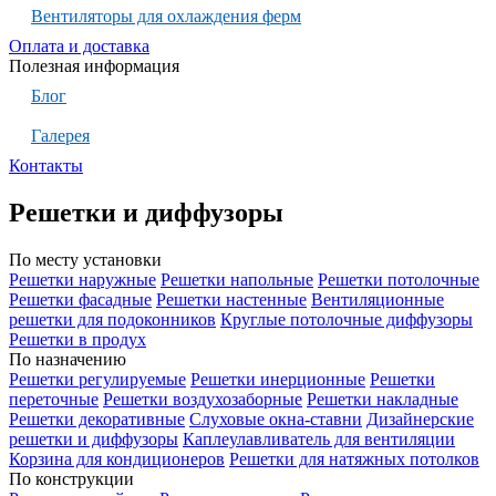
Вентиляторы для охлаждения ферм
Оплата и доставка
Полезная информация
Блог
Галерея
Контакты
Решетки и диффузоры
По месту установки
Решетки наружные
Решетки напольные
Решетки потолочные
Решетки фасадные
Решетки настенные
Вентиляционные
решетки для подоконников
Круглые потолочные диффузоры
Решетки в продух
По назначению
Решетки регулируемые
Решетки инерционные
Решетки
переточные
Решетки воздухозаборные
Решетки накладные
Решетки декоративные
Слуховые окна-ставни
Дизайнерские
решетки и диффузоры
Каплеулавливатель для вентиляции
Корзина для кондиционеров
Решетки для натяжных потолков
По конструкции