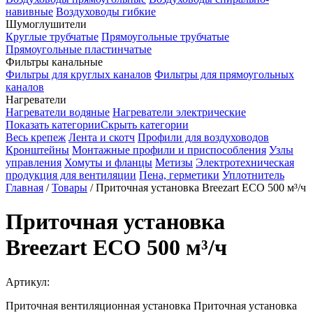
навивные
Воздуховоды гибкие
Шумоглушители
Круглые трубчатые
Прямоугольные трубчатые
Прямоугольные пластинчатые
Фильтры канальные
Фильтры для круглых каналов
Фильтры для прямоугольных
каналов
Нагреватели
Нагреватели водяные
Нагреватели электрические
Показать категории
Скрыть категории
Весь крепеж
Лента и скотч
Профили для воздуховодов
Кронштейны
Монтажные профили и приспособления
Узлы
управления
Хомуты и фланцы
Метизы
Электротехническая
продукция для вентиляции
Пена, герметики
Уплотнитель
Главная
/
Товары
/
Приточная установка Breezart ECO 500 м³/ч
Приточная установка
Breezart ECO 500 м³/ч
Артикул:
Приточная вентиляционная установка Приточная установка