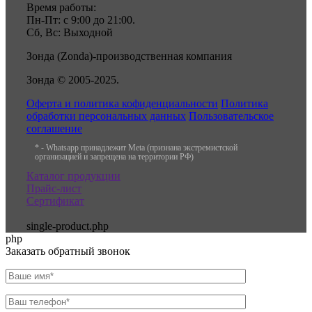
Время работы:
Пн-Пт: с 9:00 до 21:00.
Сб, Вс: Выходной
Зонда (Zonda)-производственная компания
Зонда © 2005-2025.
Оферта и политика кофиденциальности
Политика
обработки персональных данных
Пользовательское
соглашение
* - Whatsapp принадлежит Meta (признана экстремистской
организацией и запрещена на территории РФ)
Каталог продукции
Прайс-лист
Сертификат
single-product.php
php
Заказать обратный звонок