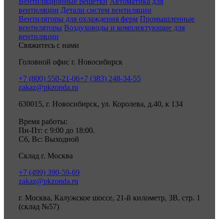
Вентиляционные решетки
Автоматика для
вентиляции
Детали систем вентиляции
Вентиляторы для охлаждения ферм
Промышленные
вентиляторы
Воздуховоды и комплектующие для
вентиляции
Свяжитесь с нами
Головной офис г. Новосибирск
+7 (800) 550-21-06
+7 (383) 248-34-55
zakaz@pkzonda.ru
630015, г. Новосибирск, ул. Королева, д.40, к 134
Время работы:
Пн-Пт: с 9:00 до 18:00.
Сб, Вс: Выходной
Склад г. Москва
+7 (499) 390-59-69
zakaz@pkzonda.ru
г. Москва, Калужское шоссе, 21-й километр, 3В, стр. 1
(склад №57)