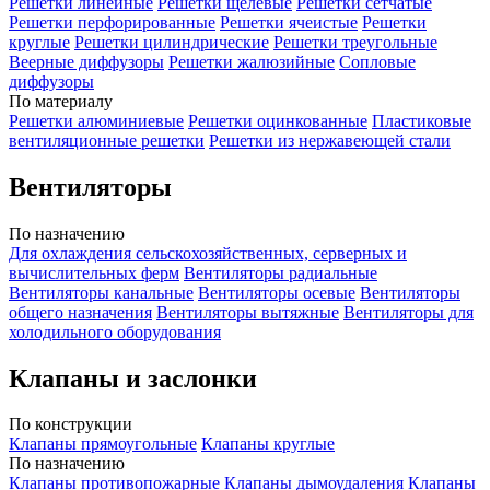
Решетки линейные
Решетки щелевые
Решетки сетчатые
Решетки перфорированные
Решетки ячеистые
Решетки
круглые
Решетки цилиндрические
Решетки треугольные
Веерные диффузоры
Решетки жалюзийные
Сопловые
диффузоры
По материалу
Решетки алюминиевые
Решетки оцинкованные
Пластиковые
вентиляционные решетки
Решетки из нержавеющей стали
Вентиляторы
По назначению
Для охлаждения сельскохозяйственных, серверных и
вычислительных ферм
Вентиляторы радиальные
Вентиляторы канальные
Вентиляторы осевые
Вентиляторы
общего назначения
Вентиляторы вытяжные
Вентиляторы для
холодильного оборудования
Клапаны и заслонки
По конструкции
Клапаны прямоугольные
Клапаны круглые
По назначению
Клапаны противопожарные
Клапаны дымоудаления
Клапаны