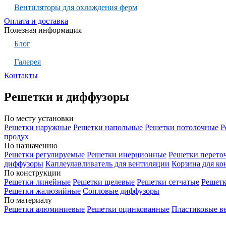
Вентиляторы для охлаждения ферм
Оплата и доставка
Полезная информация
Блог
Галерея
Контакты
Решетки и диффузоры
По месту установки
Решетки наружные
Решетки напольные
Решетки потолочные
Р
продух
По назначению
Решетки регулируемые
Решетки инерционные
Решетки перето
диффузоры
Каплеулавливатель для вентиляции
Корзина для к
По конструкции
Решетки линейные
Решетки щелевые
Решетки сетчатые
Решет
Решетки жалюзийные
Сопловые диффузоры
По материалу
Решетки алюминиевые
Решетки оцинкованные
Пластиковые в