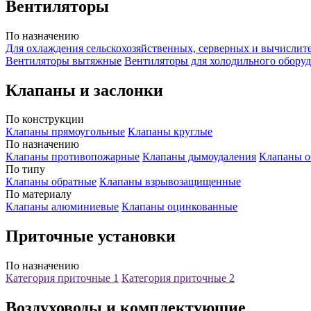
Вентиляторы
По назначению
Для охлаждения сельскохозяйственных, серверных и вычислит
Вентиляторы вытяжные
Вентиляторы для холодильного обору
Клапаны и заслонки
По конструкции
Клапаны прямоугольные
Клапаны круглые
По назначению
Клапаны противопожарные
Клапаны дымоудаления
Клапаны о
По типу
Клапаны обратные
Клапаны взрывозащищенные
По материалу
Клапаны алюминиевые
Клапаны оцинкованные
Приточные установки
По назначению
Категория приточные 1
Категория приточные 2
Воздуховоды и комплектующие