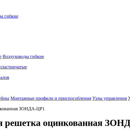
ы гибкие
е
Воздуховоды гибкие
пластинчатые
налов
ейны
Монтажные профили и приспособления
Узлы управления
инкованная ЗОНДА-ЦР1
ая решетка оцинкованная ЗОН