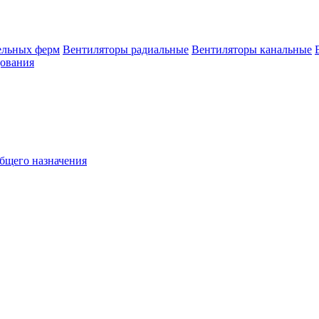
ельных ферм
Вентиляторы радиальные
Вентиляторы канальные
дования
бщего назначения