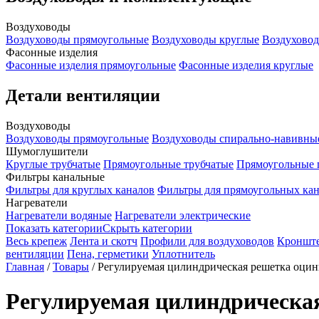
Воздуховоды
Воздуховоды прямоугольные
Воздуховоды круглые
Воздуховод
Фасонные изделия
Фасонные изделия прямоугольные
Фасонные изделия круглые
Детали вентиляции
Воздуховоды
Воздуховоды прямоугольные
Воздуховоды спирально-навивны
Шумоглушители
Круглые трубчатые
Прямоугольные трубчатые
Прямоугольные 
Фильтры канальные
Фильтры для круглых каналов
Фильтры для прямоугольных ка
Нагреватели
Нагреватели водяные
Нагреватели электрические
Показать категории
Скрыть категории
Весь крепеж
Лента и скотч
Профили для воздуховодов
Кроншт
вентиляции
Пена, герметики
Уплотнитель
Главная
/
Товары
/
Регулируемая цилиндрическая решетка оц
Регулируемая цилиндрическ