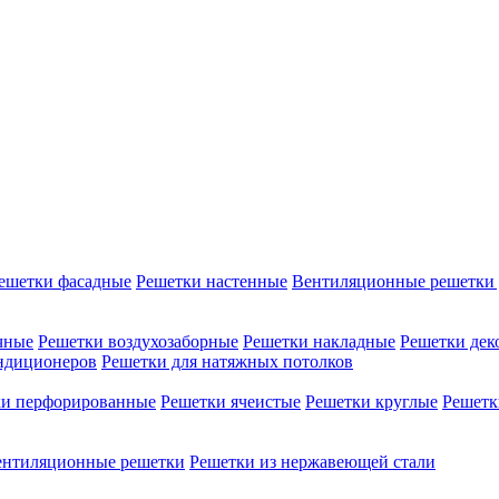
ешетки фасадные
Решетки настенные
Вентиляционные решетки 
чные
Решетки воздухозаборные
Решетки накладные
Решетки дек
ондиционеров
Решетки для натяжных потолков
ки перфорированные
Решетки ячеистые
Решетки круглые
Решетк
ентиляционные решетки
Решетки из нержавеющей стали