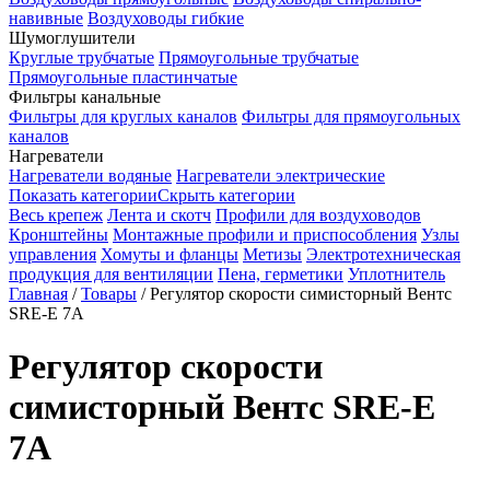
навивные
Воздуховоды гибкие
Шумоглушители
Круглые трубчатые
Прямоугольные трубчатые
Прямоугольные пластинчатые
Фильтры канальные
Фильтры для круглых каналов
Фильтры для прямоугольных
каналов
Нагреватели
Нагреватели водяные
Нагреватели электрические
Показать категории
Скрыть категории
Весь крепеж
Лента и скотч
Профили для воздуховодов
Кронштейны
Монтажные профили и приспособления
Узлы
управления
Хомуты и фланцы
Метизы
Электротехническая
продукция для вентиляции
Пена, герметики
Уплотнитель
Главная
/
Товары
/
Регулятор скорости симисторный Вентс
SRE-E 7А
Регулятор скорости
симисторный Вентс SRE-E
7А