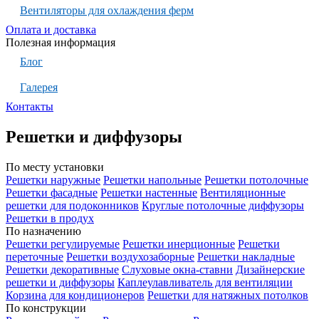
Вентиляторы для охлаждения ферм
Оплата и доставка
Полезная информация
Блог
Галерея
Контакты
Решетки и диффузоры
По месту установки
Решетки наружные
Решетки напольные
Решетки потолочные
Решетки фасадные
Решетки настенные
Вентиляционные
решетки для подоконников
Круглые потолочные диффузоры
Решетки в продух
По назначению
Решетки регулируемые
Решетки инерционные
Решетки
переточные
Решетки воздухозаборные
Решетки накладные
Решетки декоративные
Слуховые окна-ставни
Дизайнерские
решетки и диффузоры
Каплеулавливатель для вентиляции
Корзина для кондиционеров
Решетки для натяжных потолков
По конструкции