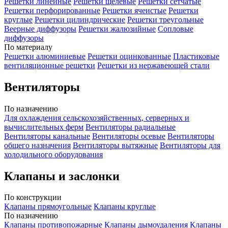
Решетки линейные
Решетки щелевые
Решетки сетчатые
Решетки перфорированные
Решетки ячеистые
Решетки
круглые
Решетки цилиндрические
Решетки треугольные
Веерные диффузоры
Решетки жалюзийные
Сопловые
диффузоры
По материалу
Решетки алюминиевые
Решетки оцинкованные
Пластиковые
вентиляционные решетки
Решетки из нержавеющей стали
Вентиляторы
По назначению
Для охлаждения сельскохозяйственных, серверных и
вычислительных ферм
Вентиляторы радиальные
Вентиляторы канальные
Вентиляторы осевые
Вентиляторы
общего назначения
Вентиляторы вытяжные
Вентиляторы для
холодильного оборудования
Клапаны и заслонки
По конструкции
Клапаны прямоугольные
Клапаны круглые
По назначению
Клапаны противопожарные
Клапаны дымоудаления
Клапаны