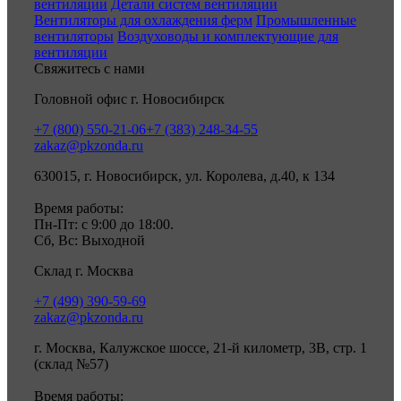
вентиляции
Детали систем вентиляции
Вентиляторы для охлаждения ферм
Промышленные
вентиляторы
Воздуховоды и комплектующие для
вентиляции
Свяжитесь с нами
Головной офис г. Новосибирск
+7 (800) 550-21-06
+7 (383) 248-34-55
zakaz@pkzonda.ru
630015, г. Новосибирск, ул. Королева, д.40, к 134
Время работы:
Пн-Пт: с 9:00 до 18:00.
Сб, Вс: Выходной
Склад г. Москва
+7 (499) 390-59-69
zakaz@pkzonda.ru
г. Москва, Калужское шоссе, 21-й километр, 3В, стр. 1
(склад №57)
Время работы: