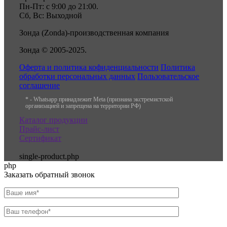
Пн-Пт: с 9:00 до 21:00.
Сб, Вс: Выходной
Зонда (Zonda)-производственная компания
Зонда © 2005-2025.
Оферта и политика кофиденциальности
Политика
обработки персональных данных
Пользовательское
соглашение
* - Whatsapp принадлежит Meta (признана экстремистской
организацией и запрещена на территории РФ)
Каталог продукции
Прайс-лист
Сертификат
single-product.php
php
Заказать обратный звонок