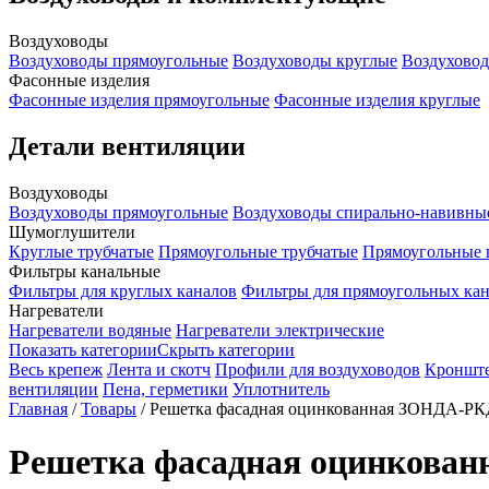
Воздуховоды
Воздуховоды прямоугольные
Воздуховоды круглые
Воздуховод
Фасонные изделия
Фасонные изделия прямоугольные
Фасонные изделия круглые
Детали вентиляции
Воздуховоды
Воздуховоды прямоугольные
Воздуховоды спирально-навивны
Шумоглушители
Круглые трубчатые
Прямоугольные трубчатые
Прямоугольные 
Фильтры канальные
Фильтры для круглых каналов
Фильтры для прямоугольных ка
Нагреватели
Нагреватели водяные
Нагреватели электрические
Показать категории
Скрыть категории
Весь крепеж
Лента и скотч
Профили для воздуховодов
Кроншт
вентиляции
Пена, герметики
Уплотнитель
Главная
/
Товары
/
Решетка фасадная оцинкованная ЗОНДА-Р
Решетка фасадная оцинкова