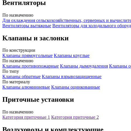
Вентиляторы
По назначению
Для охлаждения сельскохозяйственных, серверных и вычислит
Вентиляторы вытяжные
Вентиляторы для холодильного обору
Клапаны и заслонки
По конструкции
Клапаны прямоугольные
Клапаны круглые
По назначению
Клапаны противопожарные
Клапаны дымоудаления
Клапаны о
По типу
Клапаны обратные
Клапаны взрывозащищенные
По материалу
Клапаны алюминиевые
Клапаны оцинкованные
Приточные установки
По назначению
Категория приточные 1
Категория приточные 2
Воздуховоды и комплектующие