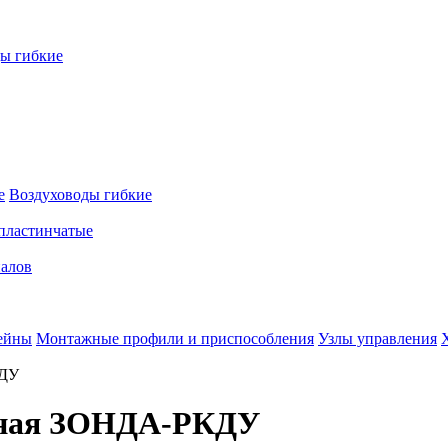
ы гибкие
е
Воздуховоды гибкие
пластинчатые
налов
ейны
Монтажные профили и приспособления
Узлы управления
КДУ
нная ЗОНДА-РКДУ