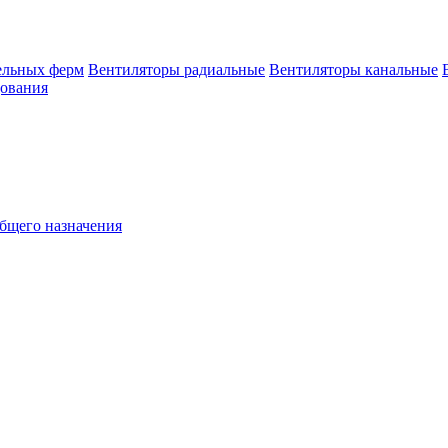
ельных ферм
Вентиляторы радиальные
Вентиляторы канальные
дования
бщего назначения