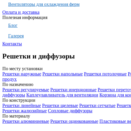
Вентиляторы для охлаждения ферм
Оплата и доставка
Полезная информация
Блог
Галерея
Контакты
Решетки и диффузоры
По месту установки
Решетки наружные
Решетки напольные
Решетки потолочные
Р
продух
По назначению
Решетки регулируемые
Решетки инерционные
Решетки перето
диффузоры
Каплеулавливатель для вентиляции
Корзина для к
По конструкции
Решетки линейные
Решетки щелевые
Решетки сетчатые
Решет
Решетки жалюзийные
Сопловые диффузоры
По материалу
Решетки алюминиевые
Решетки оцинкованные
Пластиковые в