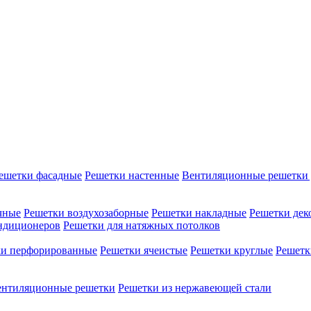
ешетки фасадные
Решетки настенные
Вентиляционные решетки 
чные
Решетки воздухозаборные
Решетки накладные
Решетки дек
ондиционеров
Решетки для натяжных потолков
ки перфорированные
Решетки ячеистые
Решетки круглые
Решетк
ентиляционные решетки
Решетки из нержавеющей стали