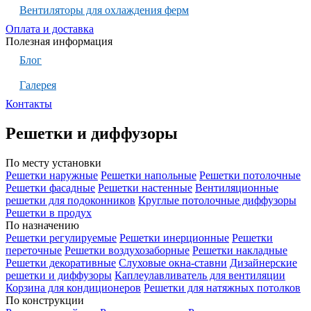
Вентиляторы для охлаждения ферм
Оплата и доставка
Полезная информация
Блог
Галерея
Контакты
Решетки и диффузоры
По месту установки
Решетки наружные
Решетки напольные
Решетки потолочные
Решетки фасадные
Решетки настенные
Вентиляционные
решетки для подоконников
Круглые потолочные диффузоры
Решетки в продух
По назначению
Решетки регулируемые
Решетки инерционные
Решетки
переточные
Решетки воздухозаборные
Решетки накладные
Решетки декоративные
Слуховые окна-ставни
Дизайнерские
решетки и диффузоры
Каплеулавливатель для вентиляции
Корзина для кондиционеров
Решетки для натяжных потолков
По конструкции