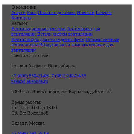
О компании
Услуги
Блог
Оплата и доставка
Новости
Галерея
Контакты
Каталог
Вентиляционные решетки
Автоматика для
вентиляции
Детали систем вентиляции
Вентиляторы для охлаждения ферм
Промышленные
вентиляторы
Воздуховоды и комплектующие для
вентиляции
Свяжитесь с нами
Головной офис г. Новосибирск
+7 (800) 550-21-06
+7 (383) 248-34-55
zakaz@pkzonda.ru
630015, г. Новосибирск, ул. Королева, д.40, к 134
Время работы:
Пн-Пт: с 9:00 до 18:00.
Сб, Вс: Выходной
Склад г. Москва
+7 (499) 390-59-69