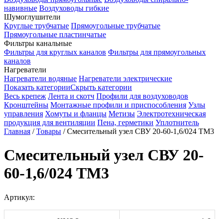
навивные
Воздуховоды гибкие
Шумоглушители
Круглые трубчатые
Прямоугольные трубчатые
Прямоугольные пластинчатые
Фильтры канальные
Фильтры для круглых каналов
Фильтры для прямоугольных
каналов
Нагреватели
Нагреватели водяные
Нагреватели электрические
Показать категории
Скрыть категории
Весь крепеж
Лента и скотч
Профили для воздуховодов
Кронштейны
Монтажные профили и приспособления
Узлы
управления
Хомуты и фланцы
Метизы
Электротехническая
продукция для вентиляции
Пена, герметики
Уплотнитель
Главная
/
Товары
/
Смесительный узел СВУ 20-60-1,6/024 TМ3
Смесительный узел СВУ 20-
60-1,6/024 TМ3
Артикул: