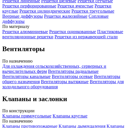
Решетки линейные
Решетки щелевые
Решетки сетчатые
Решетки перфорированные
Решетки ячеистые
Решетки
круглые
Решетки цилиндрические
Решетки треугольные
Веерные диффузоры
Решетки жалюзийные
Сопловые
диффузоры
По материалу
Решетки алюминиевые
Решетки оцинкованные
Пластиковые
вентиляционные решетки
Решетки из нержавеющей стали
Вентиляторы
По назначению
Для охлаждения сельскохозяйственных, серверных и
вычислительных ферм
Вентиляторы радиальные
Вентиляторы канальные
Вентиляторы осевые
Вентиляторы
общего назначения
Вентиляторы вытяжные
Вентиляторы для
холодильного оборудования
Клапаны и заслонки
По конструкции
Клапаны прямоугольные
Клапаны круглые
По назначению
Клапаны противопожарные
Клапаны дымоудаления
Клапаны