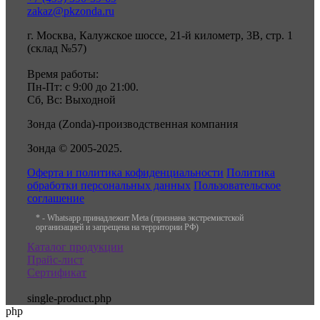
zakaz@pkzonda.ru
г. Москва, Калужское шоссе, 21-й километр, 3В, стр. 1
(склад №57)
Время работы:
Пн-Пт: с 9:00 до 21:00.
Сб, Вс: Выходной
Зонда (Zonda)-производственная компания
Зонда © 2005-2025.
Оферта и политика кофиденциальности
Политика
обработки персональных данных
Пользовательское
соглашение
* - Whatsapp принадлежит Meta (признана экстремистской
организацией и запрещена на территории РФ)
Каталог продукции
Прайс-лист
Сертификат
single-product.php
php