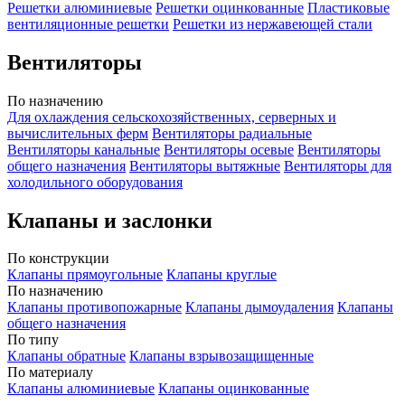
Решетки алюминиевые
Решетки оцинкованные
Пластиковые
вентиляционные решетки
Решетки из нержавеющей стали
Вентиляторы
По назначению
Для охлаждения сельскохозяйственных, серверных и
вычислительных ферм
Вентиляторы радиальные
Вентиляторы канальные
Вентиляторы осевые
Вентиляторы
общего назначения
Вентиляторы вытяжные
Вентиляторы для
холодильного оборудования
Клапаны и заслонки
По конструкции
Клапаны прямоугольные
Клапаны круглые
По назначению
Клапаны противопожарные
Клапаны дымоудаления
Клапаны
общего назначения
По типу
Клапаны обратные
Клапаны взрывозащищенные
По материалу
Клапаны алюминиевые
Клапаны оцинкованные