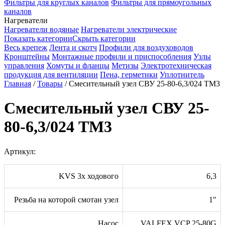
Фильтры для круглых каналов
Фильтры для прямоугольных
каналов
Нагреватели
Нагреватели водяные
Нагреватели электрические
Показать категории
Скрыть категории
Весь крепеж
Лента и скотч
Профили для воздуховодов
Кронштейны
Монтажные профили и приспособления
Узлы
управления
Хомуты и фланцы
Метизы
Электротехническая
продукция для вентиляции
Пена, герметики
Уплотнитель
Главная
/
Товары
/
Смесительный узел СВУ 25-80-6,3/024 TМ3
Смесительный узел СВУ 25-
80-6,3/024 TМ3
Артикул:
KVS 3х ходового
6,3
Резьба на которой смотан узел
1″
Насос
VALFEX VCP 25-80G