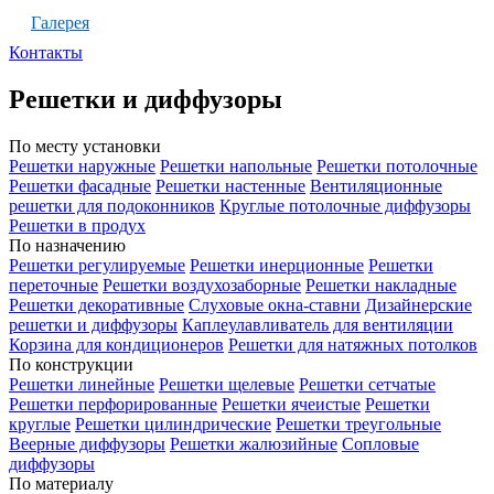
Галерея
Контакты
Решетки и диффузоры
По месту установки
Решетки наружные
Решетки напольные
Решетки потолочные
Решетки фасадные
Решетки настенные
Вентиляционные
решетки для подоконников
Круглые потолочные диффузоры
Решетки в продух
По назначению
Решетки регулируемые
Решетки инерционные
Решетки
переточные
Решетки воздухозаборные
Решетки накладные
Решетки декоративные
Слуховые окна-ставни
Дизайнерские
решетки и диффузоры
Каплеулавливатель для вентиляции
Корзина для кондиционеров
Решетки для натяжных потолков
По конструкции
Решетки линейные
Решетки щелевые
Решетки сетчатые
Решетки перфорированные
Решетки ячеистые
Решетки
круглые
Решетки цилиндрические
Решетки треугольные
Веерные диффузоры
Решетки жалюзийные
Сопловые
диффузоры
По материалу