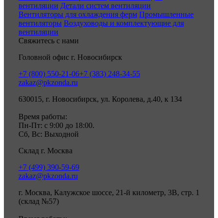
вентиляции
Детали систем вентиляции
Вентиляторы для охлаждения ферм
Промышленные
вентиляторы
Воздуховоды и комплектующие для
вентиляции
Свяжитесь с нами
Головной офис г. Новосибирск
+7 (800) 550-21-06
+7 (383) 248-34-55
zakaz@pkzonda.ru
630015, г. Новосибирск, ул. Королева, д.40, к 134
Время работы:
Пн-Пт: с 9:00 до 18:00.
Сб, Вс: Выходной
Склад г. Москва
+7 (499) 390-59-69
zakaz@pkzonda.ru
г. Москва, Калужское шоссе, 21-й километр, 3В, стр. 1
(склад №57)