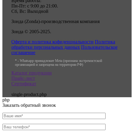
Время работы:
Пн-Пт: с 9:00 до 21:00.
Сб, Вс: Выходной
Зонда (Zonda)-производственная компания
Зонда © 2005-2025.
Оферта и политика кофиденциальности
Политика
обработки персональных данных
Пользовательское
соглашение
* - Whatsapp принадлежит Meta (признана экстремистской
организацией и запрещена на территории РФ)
Каталог продукции
Прайс-лист
Сертификат
single-product.php
php
Заказать обратный звонок