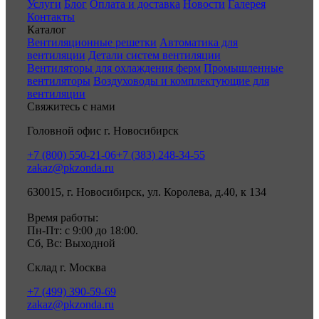
Услуги
Блог
Оплата и доставка
Новости
Галерея
Контакты
Каталог
Вентиляционные решетки
Автоматика для
вентиляции
Детали систем вентиляции
Вентиляторы для охлаждения ферм
Промышленные
вентиляторы
Воздуховоды и комплектующие для
вентиляции
Свяжитесь с нами
Головной офис г. Новосибирск
+7 (800) 550-21-06
+7 (383) 248-34-55
zakaz@pkzonda.ru
630015, г. Новосибирск, ул. Королева, д.40, к 134
Время работы:
Пн-Пт: с 9:00 до 18:00.
Сб, Вс: Выходной
Склад г. Москва
+7 (499) 390-59-69
zakaz@pkzonda.ru