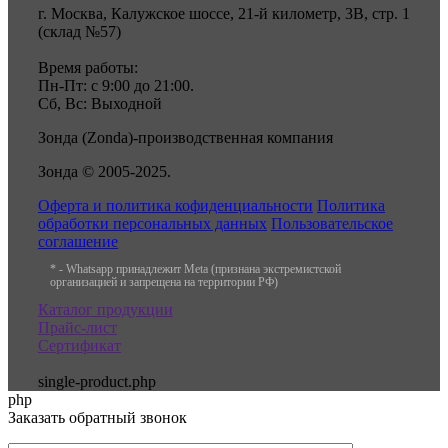
г. Москва, Калужское шоссе, 21-й километр, 3В, стр. 1
(склад №57)
Время работы:
Пн-Пт: с 9:00 до 21:00.
Сб, Вс: Выходной
Зонда (Zonda)-производственная компания
Зонда © 2005-2025.
Оферта и политика кофиденциальности
Политика
обработки персональных данных
Пользовательское
соглашение
* - Whatsapp принадлежит Meta (признана экстремистской
организацией и запрещена на территории РФ)
Каталог продукции
Прайс-лист
Сертификат
single-product.php
php
Заказать обратный звонок