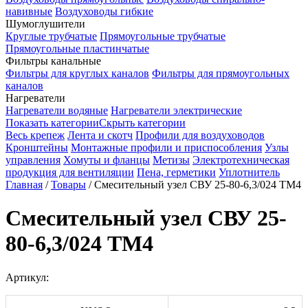
навивные
Воздуховоды гибкие
Шумоглушители
Круглые трубчатые
Прямоугольные трубчатые
Прямоугольные пластинчатые
Фильтры канальные
Фильтры для круглых каналов
Фильтры для прямоугольных
каналов
Нагреватели
Нагреватели водяные
Нагреватели электрические
Показать категории
Скрыть категории
Весь крепеж
Лента и скотч
Профили для воздуховодов
Кронштейны
Монтажные профили и приспособления
Узлы
управления
Хомуты и фланцы
Метизы
Электротехническая
продукция для вентиляции
Пена, герметики
Уплотнитель
Главная
/
Товары
/
Смесительный узел СВУ 25-80-6,3/024 TМ4
Смесительный узел СВУ 25-
80-6,3/024 TМ4
Артикул: