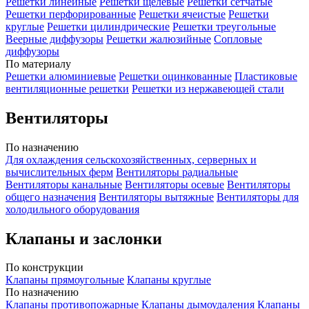
Решетки линейные
Решетки щелевые
Решетки сетчатые
Решетки перфорированные
Решетки ячеистые
Решетки
круглые
Решетки цилиндрические
Решетки треугольные
Веерные диффузоры
Решетки жалюзийные
Сопловые
диффузоры
По материалу
Решетки алюминиевые
Решетки оцинкованные
Пластиковые
вентиляционные решетки
Решетки из нержавеющей стали
Вентиляторы
По назначению
Для охлаждения сельскохозяйственных, серверных и
вычислительных ферм
Вентиляторы радиальные
Вентиляторы канальные
Вентиляторы осевые
Вентиляторы
общего назначения
Вентиляторы вытяжные
Вентиляторы для
холодильного оборудования
Клапаны и заслонки
По конструкции
Клапаны прямоугольные
Клапаны круглые
По назначению
Клапаны противопожарные
Клапаны дымоудаления
Клапаны