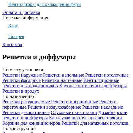
Вентиляторы для охлаждения ферм
Оплата и доставка
Полезная информация
Блог
Галерея
Контакты
Решетки и диффузоры
По месту установки
Решетки наружные
Решетки напольные
Решетки потолочные
Решетки фасадные
Решетки настенные
Вентиляционные
решетки для подоконников
Круглые потолочные диффузоры
Решетки в продух
По назначению
Решетки регулируемые
Решетки инерционные
Решетки
переточные
Решетки воздухозаборные
Решетки накладные
Решетки декоративные
Слуховые окна-ставни
Дизайнерские
решетки и диффузоры
Каплеулавливатель для вентиляции
Корзина для кондиционеров
Решетки для натяжных потолков
По конструкции