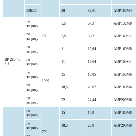
226270
30
32,61
АИР180М4
по
5,5
6,63
АИР132М8
запросу
по
750
7,5
8,72
АИР160S8
запросу
по
11
12,64
АИР160М8
запросу
ВР 280-46-
по
11
12,64
АИР160S6
6,3
запросу
по
15
16,85
АИР160М6
запросу
1000
по
18,5
20,67
АИР180М6
запросу
по
22
24,44
АИР200М6
запросу
по
15
16,9
АИР180М8
запросу
по
18,5
20,8
АИР200М8
запросу
750
по