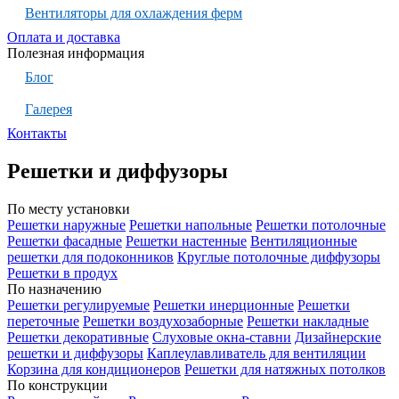
Вентиляторы для охлаждения ферм
Оплата и доставка
Полезная информация
Блог
Галерея
Контакты
Решетки и диффузоры
По месту установки
Решетки наружные
Решетки напольные
Решетки потолочные
Решетки фасадные
Решетки настенные
Вентиляционные
решетки для подоконников
Круглые потолочные диффузоры
Решетки в продух
По назначению
Решетки регулируемые
Решетки инерционные
Решетки
переточные
Решетки воздухозаборные
Решетки накладные
Решетки декоративные
Слуховые окна-ставни
Дизайнерские
решетки и диффузоры
Каплеулавливатель для вентиляции
Корзина для кондиционеров
Решетки для натяжных потолков
По конструкции