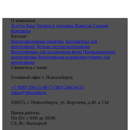
О компании
Услуги
Блог
Оплата и доставка
Новости
Галерея
Контакты
Каталог
Вентиляционные решетки
Автоматика для
вентиляции
Детали систем вентиляции
Вентиляторы для охлаждения ферм
Промышленные
вентиляторы
Воздуховоды и комплектующие для
вентиляции
Свяжитесь с нами
Головной офис г. Новосибирск
+7 (800) 550-21-06
+7 (383) 248-34-55
zakaz@pkzonda.ru
630015, г. Новосибирск, ул. Королева, д.40, к 134
Время работы:
Пн-Пт: с 9:00 до 18:00.
Сб, Вс: Выходной