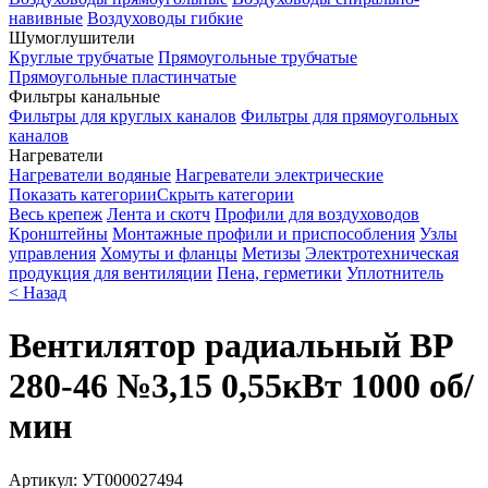
навивные
Воздуховоды гибкие
Шумоглушители
Круглые трубчатые
Прямоугольные трубчатые
Прямоугольные пластинчатые
Фильтры канальные
Фильтры для круглых каналов
Фильтры для прямоугольных
каналов
Нагреватели
Нагреватели водяные
Нагреватели электрические
Показать категории
Скрыть категории
Весь крепеж
Лента и скотч
Профили для воздуховодов
Кронштейны
Монтажные профили и приспособления
Узлы
управления
Хомуты и фланцы
Метизы
Электротехническая
продукция для вентиляции
Пена, герметики
Уплотнитель
< Назад
Вентилятор радиальный ВР
280-46 №3,15 0,55кВт 1000 об/
мин
Артикул:
УТ000027494