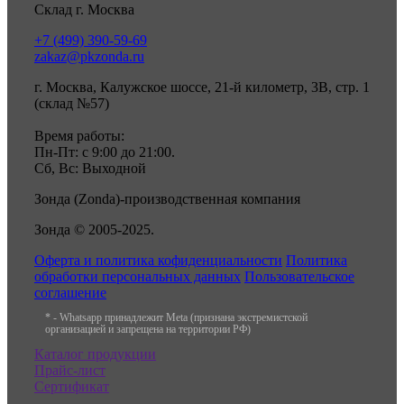
Склад г. Москва
+7 (499) 390-59-69
zakaz@pkzonda.ru
г. Москва, Калужское шоссе, 21-й километр, 3В, стр. 1
(склад №57)
Время работы:
Пн-Пт: с 9:00 до 21:00.
Сб, Вс: Выходной
Зонда (Zonda)-производственная компания
Зонда © 2005-2025.
Оферта и политика кофиденциальности
Политика
обработки персональных данных
Пользовательское
соглашение
* - Whatsapp принадлежит Meta (признана экстремистской
организацией и запрещена на территории РФ)
Каталог продукции
Прайс-лист
Сертификат