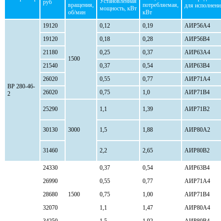
Установленная
руб
вращения,
потребляемая,
для исполнени
мощность, кВт
об/мин
кВт
19120
0,12
0,19
АИР56А4
19120
0,18
0,28
АИР56В4
21180
0,25
0,37
АИР63А4
1500
21540
0,37
0,54
АИР63В4
26020
0,55
0,77
АИР71А4
ВР 280-46-
26020
0,75
1,0
АИР71В4
2
25290
1,1
1,39
АИР71В2
30130
3000
1,5
1,88
АИР80А2
31460
2,2
2,65
АИР80В2
24330
0,37
0,54
АИР63В4
26990
0,55
0,77
АИР71А4
28680
1500
0,75
1,00
АИР71В4
32070
1,1
1,47
АИР80А4
34250
1,5
1,92
АИР80В4