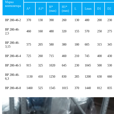
Марка
вентилятора
H*
H1*
A*
A1*
L
Lmax
D1
D2
(max)
(max)
ВР 280-46-2
370
130
390
260
130
480
200
230
ВР 280-46-
460
160
480
320
155
570
250
275
2,5
ВР 280-46-
575
205
580
380
180
605
315
345
3,15
ВР 280-46-4
725
260
715
460
210
745
400
430
ВР 280-46-5
915
325
1020
645
230
1045
500
530
ВР 280-46-
1130
410
1250
830
285
1200
630
660
6,3
ВР 280-46-8
1460
525
1545
1015
370
1440
812
835