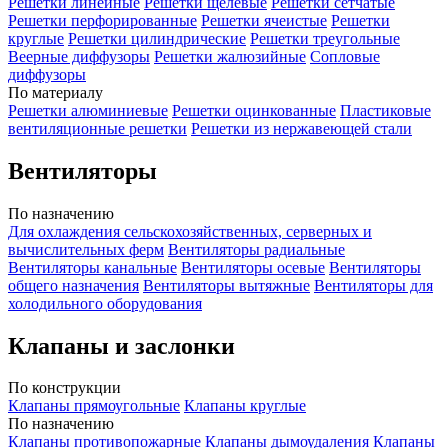
Решетки линейные
Решетки щелевые
Решетки сетчатые
Решетки перфорированные
Решетки ячеистые
Решетки
круглые
Решетки цилиндрические
Решетки треугольные
Веерные диффузоры
Решетки жалюзийные
Сопловые
диффузоры
По материалу
Решетки алюминиевые
Решетки оцинкованные
Пластиковые
вентиляционные решетки
Решетки из нержавеющей стали
Вентиляторы
По назначению
Для охлаждения сельскохозяйственных, серверных и
вычислительных ферм
Вентиляторы радиальные
Вентиляторы канальные
Вентиляторы осевые
Вентиляторы
общего назначения
Вентиляторы вытяжные
Вентиляторы для
холодильного оборудования
Клапаны и заслонки
По конструкции
Клапаны прямоугольные
Клапаны круглые
По назначению
Клапаны противопожарные
Клапаны дымоудаления
Клапаны