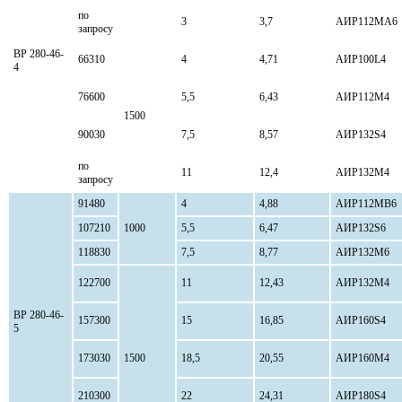
по
3
3,7
АИР112МА6
запросу
ВР 280-46-
66310
4
4,71
АИР100L4
4
76600
5,5
6,43
АИР112М4
1500
90030
7,5
8,57
АИР132S4
по
11
12,4
АИР132М4
запросу
91480
4
4,88
АИР112МВ6
107210
1000
5,5
6,47
АИР132S6
118830
7,5
8,77
АИР132М6
122700
11
12,43
АИР132М4
ВР 280-46-
157300
15
16,85
АИР160S4
5
173030
1500
18,5
20,55
АИР160М4
210300
22
24,31
АИР180S4