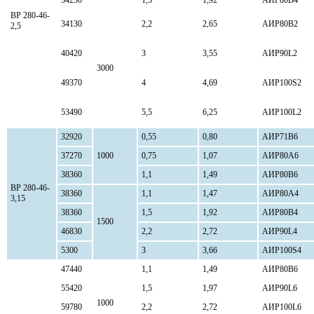
ВР 280-46-
34130
2,2
2,65
АИР80В2
2,5
40420
3
3,55
АИР90L2
3000
49370
4
4,69
АИР100S2
53490
5,5
6,25
АИР100L2
32920
0,55
0,80
АИР71В6
37270
1000
0,75
1,07
АИР80А6
38360
1,1
1,49
АИР80В6
ВР 280-46-
38360
1,1
1,47
АИР80А4
3,15
38360
1,5
1,92
АИР80В4
1500
46830
2,2
2,72
АИР90L4
5300
3
3,66
АИР100S4
47440
1,1
1,49
АИР80В6
55420
1,5
1,97
АИР90L6
1000
59780
2,2
2,72
АИР100L6