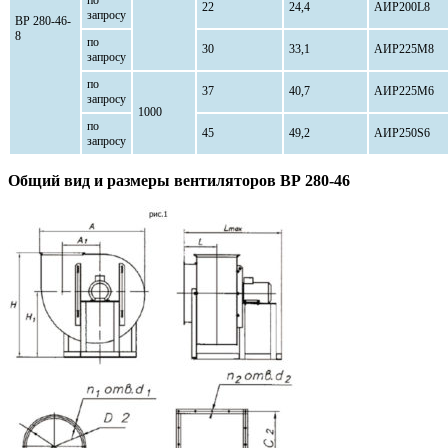
22
24,4
АИР200L8
запросу
ВР 280-46-
8
по
30
33,1
АИР225М8
запросу
по
37
40,7
АИР225М6
запросу
1000
по
45
49,2
АИР250S6
запросу
Общий вид и размеры вентиляторов ВР 280-46