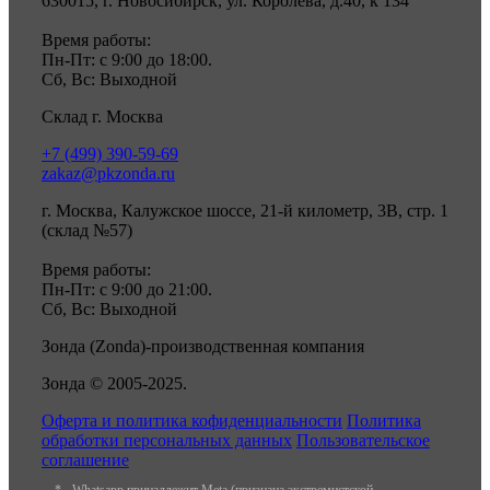
630015, г. Новосибирск, ул. Королева, д.40, к 134
Время работы:
Пн-Пт: с 9:00 до 18:00.
Сб, Вс: Выходной
Склад г. Москва
+7 (499) 390-59-69
zakaz@pkzonda.ru
г. Москва, Калужское шоссе, 21-й километр, 3В, стр. 1
(склад №57)
Время работы:
Пн-Пт: с 9:00 до 21:00.
Сб, Вс: Выходной
Зонда (Zonda)-производственная компания
Зонда © 2005-2025.
Оферта и политика кофиденциальности
Политика
обработки персональных данных
Пользовательское
соглашение
* - Whatsapp принадлежит Meta (признана экстремистской