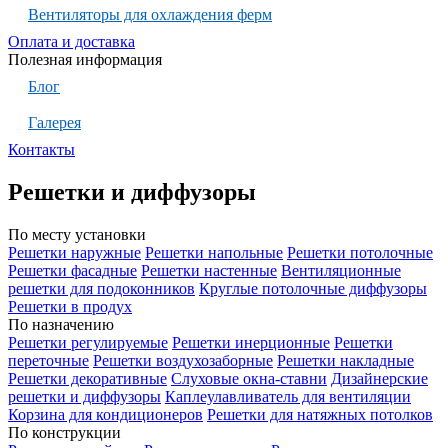
Вентиляторы для охлаждения ферм
Оплата и доставка
Полезная информация
Блог
Галерея
Контакты
Решетки и диффузоры
По месту установки
Решетки наружные
Решетки напольные
Решетки потолочные
Решетки фасадные
Решетки настенные
Вентиляционные
решетки для подоконников
Круглые потолочные диффузоры
Решетки в продух
По назначению
Решетки регулируемые
Решетки инерционные
Решетки
переточные
Решетки воздухозаборные
Решетки накладные
Решетки декоративные
Слуховые окна-ставни
Дизайнерские
решетки и диффузоры
Каплеулавливатель для вентиляции
Корзина для кондиционеров
Решетки для натяжных потолков
По конструкции