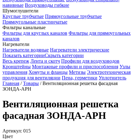
навивные
Воздуховоды гибкие
Шумоглушители
Круглые трубчатые
Прямоугольные трубчатые
Прямоугольные пластинчатые
Фильтры канальные
Фильтры для круглых каналов
Фильтры для прямоугольных
каналов
Нагреватели
Нагреватели водяные
Нагреватели электрические
Показать категории
Скрыть категории
Весь крепеж
Лента и скотч
Профили для воздуховодов
Кронштейны
Монтажные профили и приспособления
Узлы
управления
Хомуты и фланцы
Метизы
Электротехническая
продукция для вентиляции
Пена, герметики
Уплотнитель
Главная
/
Товары
/
Вентиляционная решетка фасадная
ЗОНДА-АРН
Вентиляционная решетка
фасадная ЗОНДА-АРН
Артикул:
015
Цвет