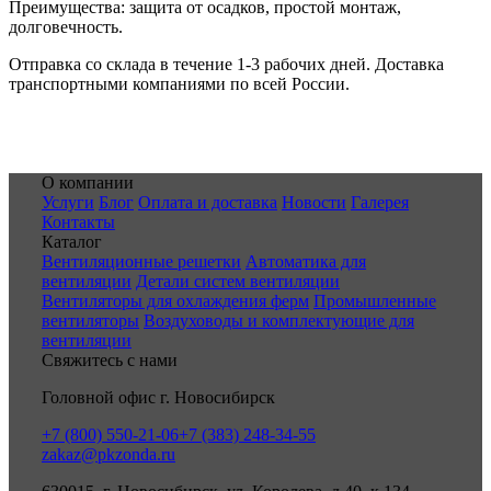
Преимущества: защита от осадков, простой монтаж,
долговечность.
Отправка со склада в течение 1-3 рабочих дней. Доставка
транспортными компаниями по всей России.
О компании
Услуги
Блог
Оплата и доставка
Новости
Галерея
Контакты
Каталог
Вентиляционные решетки
Автоматика для
вентиляции
Детали систем вентиляции
Вентиляторы для охлаждения ферм
Промышленные
вентиляторы
Воздуховоды и комплектующие для
вентиляции
Свяжитесь с нами
Головной офис г. Новосибирск
+7 (800) 550-21-06
+7 (383) 248-34-55
zakaz@pkzonda.ru