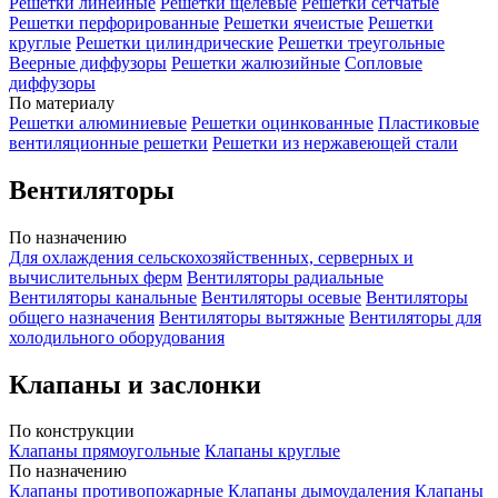
Решетки линейные
Решетки щелевые
Решетки сетчатые
Решетки перфорированные
Решетки ячеистые
Решетки
круглые
Решетки цилиндрические
Решетки треугольные
Веерные диффузоры
Решетки жалюзийные
Сопловые
диффузоры
По материалу
Решетки алюминиевые
Решетки оцинкованные
Пластиковые
вентиляционные решетки
Решетки из нержавеющей стали
Вентиляторы
По назначению
Для охлаждения сельскохозяйственных, серверных и
вычислительных ферм
Вентиляторы радиальные
Вентиляторы канальные
Вентиляторы осевые
Вентиляторы
общего назначения
Вентиляторы вытяжные
Вентиляторы для
холодильного оборудования
Клапаны и заслонки
По конструкции
Клапаны прямоугольные
Клапаны круглые
По назначению
Клапаны противопожарные
Клапаны дымоудаления
Клапаны