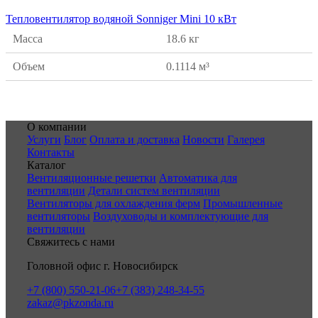
Тепловентилятор водяной Sonniger Mini 10 кВт
Масса
18.6 кг
Объем
0.1114 м³
О компании
Услуги
Блог
Оплата и доставка
Новости
Галерея
Контакты
Каталог
Вентиляционные решетки
Автоматика для
вентиляции
Детали систем вентиляции
Вентиляторы для охлаждения ферм
Промышленные
вентиляторы
Воздуховоды и комплектующие для
вентиляции
Свяжитесь с нами
Головной офис г. Новосибирск
+7 (800) 550-21-06
+7 (383) 248-34-55
zakaz@pkzonda.ru