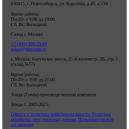
630015, г. Новосибирск, ул. Королева, д.40, к 134
Время работы:
Пн-Пт: с 9:00 до 18:00.
Сб, Вс: Выходной
Склад г. Москва
+7 (499) 390-59-69
zakaz@pkzonda.ru
г. Москва, Калужское шоссе, 21-й километр, 3В, стр. 1
(склад №57)
Время работы:
Пн-Пт: с 9:00 до 21:00.
Сб, Вс: Выходной
Зонда (Zonda)-производственная компания
Зонда © 2005-2025.
Оферта и политика кофиденциальности
Политика
обработки персональных данных
Пользовательское
соглашение