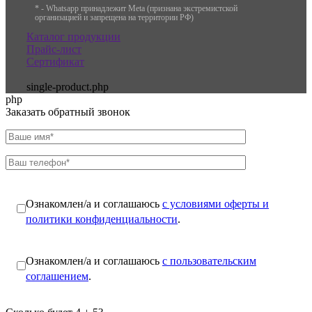
* - Whatsapp принадлежит Meta (признана экстремистской
организацией и запрещена на территории РФ)
Каталог продукции
Прайс-лист
Сертификат
single-product.php
php
Заказать обратный звонок
Ознакомлен/а и соглашаюсь
с условиями оферты и
политики конфиденциальности
.
Ознакомлен/а и соглашаюсь
с пользовательским
соглашением
.