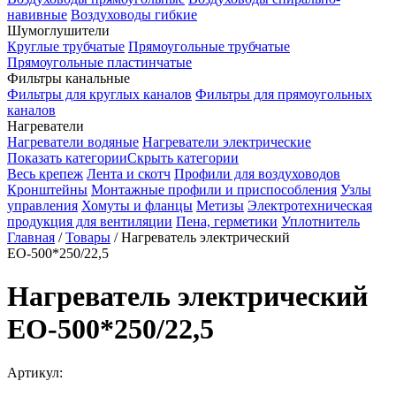
навивные
Воздуховоды гибкие
Шумоглушители
Круглые трубчатые
Прямоугольные трубчатые
Прямоугольные пластинчатые
Фильтры канальные
Фильтры для круглых каналов
Фильтры для прямоугольных
каналов
Нагреватели
Нагреватели водяные
Нагреватели электрические
Показать категории
Скрыть категории
Весь крепеж
Лента и скотч
Профили для воздуховодов
Кронштейны
Монтажные профили и приспособления
Узлы
управления
Хомуты и фланцы
Метизы
Электротехническая
продукция для вентиляции
Пена, герметики
Уплотнитель
Главная
/
Товары
/
Нагреватель электрический
ЕО-500*250/22,5
Нагреватель электрический
ЕО-500*250/22,5
Артикул: