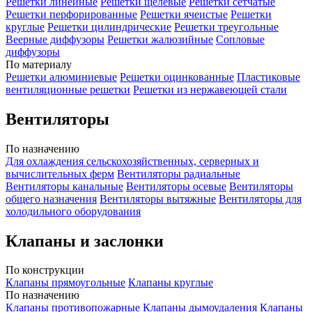
Решетки линейные
Решетки щелевые
Решетки сетчатые
Решетки перфорированные
Решетки ячеистые
Решетки
круглые
Решетки цилиндрические
Решетки треугольные
Веерные диффузоры
Решетки жалюзийные
Сопловые
диффузоры
По материалу
Решетки алюминиевые
Решетки оцинкованные
Пластиковые
вентиляционные решетки
Решетки из нержавеющей стали
Вентиляторы
По назначению
Для охлаждения сельскохозяйственных, серверных и
вычислительных ферм
Вентиляторы радиальные
Вентиляторы канальные
Вентиляторы осевые
Вентиляторы
общего назначения
Вентиляторы вытяжные
Вентиляторы для
холодильного оборудования
Клапаны и заслонки
По конструкции
Клапаны прямоугольные
Клапаны круглые
По назначению
Клапаны противопожарные
Клапаны дымоудаления
Клапаны