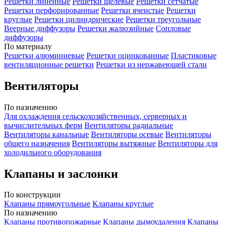
Решетки линейные
Решетки щелевые
Решетки сетчатые
Решетки перфорированные
Решетки ячеистые
Решетки
круглые
Решетки цилиндрические
Решетки треугольные
Веерные диффузоры
Решетки жалюзийные
Сопловые
диффузоры
По материалу
Решетки алюминиевые
Решетки оцинкованные
Пластиковые
вентиляционные решетки
Решетки из нержавеющей стали
Вентиляторы
По назначению
Для охлаждения сельскохозяйственных, серверных и
вычислительных ферм
Вентиляторы радиальные
Вентиляторы канальные
Вентиляторы осевые
Вентиляторы
общего назначения
Вентиляторы вытяжные
Вентиляторы для
холодильного оборудования
Клапаны и заслонки
По конструкции
Клапаны прямоугольные
Клапаны круглые
По назначению
Клапаны противопожарные
Клапаны дымоудаления
Клапаны