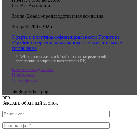
Сб, Вс: Выходной
Зонда (Zonda)-производственная компания
Зонда © 2005-2025.
Оферта и политика кофиденциальности
Политика
обработки персональных данных
Пользовательское
соглашение
* - Whatsapp принадлежит Meta (признана экстремистской
организацией и запрещена на территории РФ)
Каталог продукции
Прайс-лист
Сертификат
single-product.php
php
Заказать обратный звонок