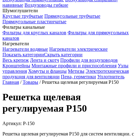
навивные
Воздуховоды гибкие
Шумоглушители
Круглые трубчатые
Прямоугольные трубчатые
Прямоугольные пластинчатые
Фильтры канальные
Фильтры для круглых каналов
Фильтры для прямоугольных
каналов
Нагреватели
Нагреватели водяные
Нагреватели электрические
Показать категории
Скрыть категории
Весь крепеж
Лента и скотч
Профили для воздуховодов
Кронштейны
Монтажные профили и приспособления
Узлы
управления
Хомуты и фланцы
Метизы
Электротехническая
продукция для вентиляции
Пена, герметики
Уплотнитель
Главная
/
Товары
/
Решетка щелевая регулируемая Р150
Решетка щелевая
регулируемая Р150
Артикул:
Р-150
Решетка щелевая регулируемая Р150 для систем вентиляции. с