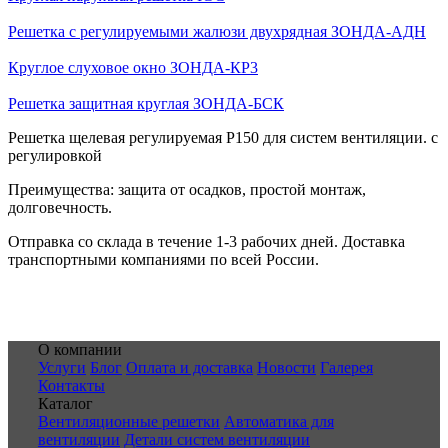
Решетка с регулируемыми жалюзи двухрядная ЗОНДА-АДН
Круглое слуховое окно ЗОНДА-КР3
Решетка защитная круглая ЗОНДА-БСК
Решетка щелевая регулируемая Р150 для систем вентиляции. с
регулировкой
Преимущества: защита от осадков, простой монтаж,
долговечность.
Отправка со склада в течение 1-3 рабочих дней. Доставка
транспортными компаниями по всей России.
О компании
Услуги
Блог
Оплата и доставка
Новости
Галерея
Контакты
Каталог
Вентиляционные решетки
Автоматика для
вентиляции
Детали систем вентиляции