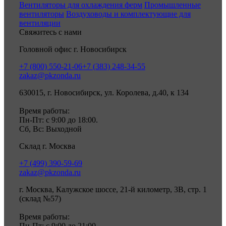
Вентиляторы для охлаждения ферм
Промышленные
вентиляторы
Воздуховоды и комплектующие для
вентиляции
Свяжитесь с нами
Головной офис г. Новосибирск
+7 (800) 550-21-06
+7 (383) 248-34-55
zakaz@pkzonda.ru
630015, г. Новосибирск, ул. Королева, д.40, к 134
Время работы:
Пн-Пт: с 9:00 до 18:00.
Сб, Вс: Выходной
Склад г. Москва
+7 (499) 390-59-69
zakaz@pkzonda.ru
г. Москва, Калужское шоссе, 21-й километр, 3В, стр. 1
(склад №57)
Время работы:
Пн-Пт: с 9:00 до 21:00.