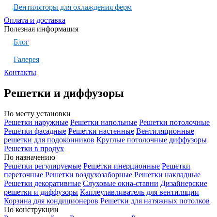
Вентиляторы для охлаждения ферм
Оплата и доставка
Полезная информация
Блог
Галерея
Контакты
Решетки и диффузоры
По месту установки
Решетки наружные
Решетки напольные
Решетки потолочные
Решетки фасадные
Решетки настенные
Вентиляционные
решетки для подоконников
Круглые потолочные диффузоры
Решетки в продух
По назначению
Решетки регулируемые
Решетки инерционные
Решетки
переточные
Решетки воздухозаборные
Решетки накладные
Решетки декоративные
Слуховые окна-ставни
Дизайнерские
решетки и диффузоры
Каплеулавливатель для вентиляции
Корзина для кондиционеров
Решетки для натяжных потолков
По конструкции